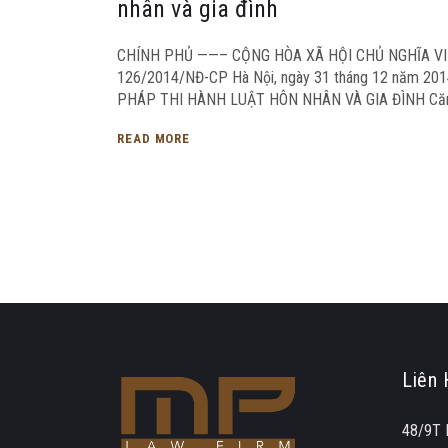
nhân và gia đình
CHÍNH PHỦ ——– CỘNG HÒA XÃ HỘI CHỦ NGHĨA VIỆ
126/2014/NĐ-CP Hà Nội, ngày 31 tháng 12 năm 20
PHÁP THI HÀNH LUẬT HÔN NHÂN VÀ GIA ĐÌNH Căn 
READ MORE
Liên 
48/9T 