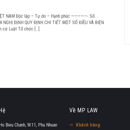
T NAM Độc lập – Tự do – Hạnh phúc —————- Số:
14 NGHỊ ĐỊNH QUY ĐỊNH CHI TIẾT MỘT SỐ ĐIỀU VÀ BIỆN
cứ Luật Tổ chức […]
Hệ
Về MP LAW
Ho Bieu Chanh, W.11, Phu Nhuan
Khách hàng