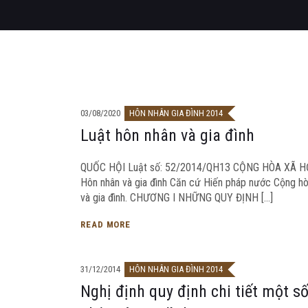
03/08/2020
HÔN NHÂN GIA ĐÌNH 2014
Luật hôn nhân và gia đình
QUỐC HỘI Luật số: 52/2014/QH13 CỘNG HÒA XÃ H
Hôn nhân và gia đình Căn cứ Hiến pháp nước Cộng hò
và gia đình. CHƯƠNG I NHỮNG QUY ĐỊNH […]
READ MORE
31/12/2014
HÔN NHÂN GIA ĐÌNH 2014
Nghị định quy định chi tiết một s