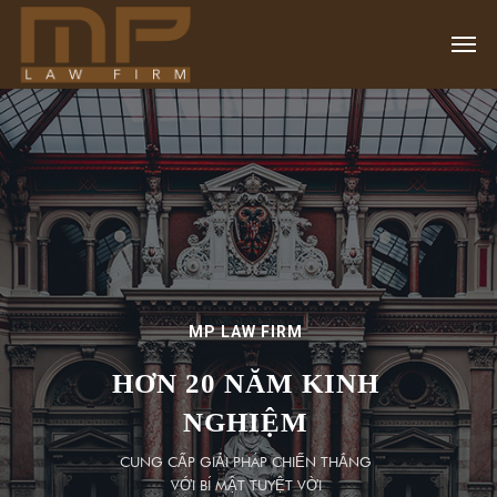
MP LAW FIRM
HƠN 20 NĂM KINH
NGHIỆM
CUNG CẤP GIẢI PHÁP CHIẾN THẮNG
VỚI BÍ MẬT TUYỆT VỜI