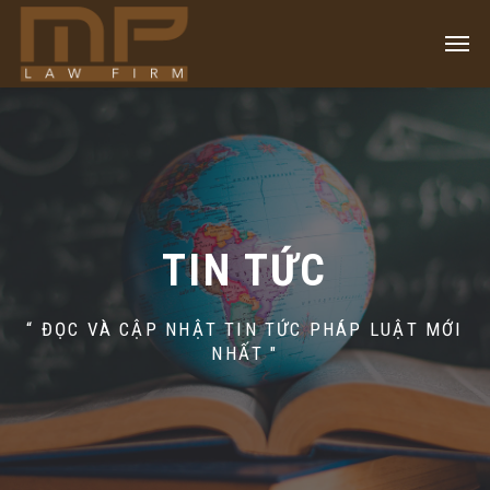
TIN TỨC
“ ĐỌC VÀ CẬP NHẬT TIN TỨC PHÁP LUẬT MỚI
NHẤT "