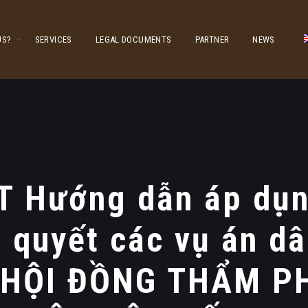
US?
SERVICES
LEGAL DOCUMENTS
PARTNER
NEWS
 Hướng dẫn áp dụn
i quyết các vụ án d
h HỘI ĐỒNG THẨM 