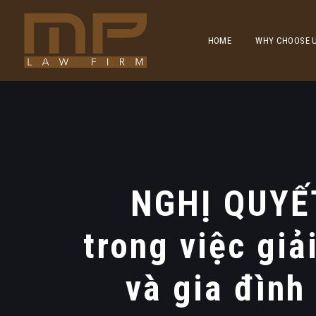
HOME
WHY CHOOSE 
NGHỊ QUYẾT
trong việc giả
và gia đìn