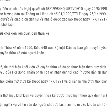
ượng điều chỉnh của Nghị quyết số 58/1998/NQ-UBTVQH10 ngày 20/8/199
eo hướng dẫn tại Thông tư Liên tịch số 01/1999/TTLT ngày 25/1/1999 c
 quyết về giao dịch dân sự về nhà ở được xác lập trước ngày 1/7/1991 c
khởi kiện.
ệu khởi kiện liên quan đến thừa kế
lệnh Thừa kế năm 1990, Điều 648 của Bộ luật Dân sự bao gồm quyền yêu 
quyền thừa kế của người khác.
, thì thời hiệu khởi kiện về quyền thừa kế được thực hiện theo quy địn
0 của Hội đồng Thẩm phán Toà án nhân dân tối cao “hướng dẫn áp dụn
 thời điểm mở thừa kế trước ngày 1/7/1991 và di sản là nhà ở thì thời g
 thời hiệu khởi kiện về quyền thừa kế được thực hiện theo quy định tại
ện nghĩa vụ về tài sản do người chết để lại, thanh toán các khoản chi từ 