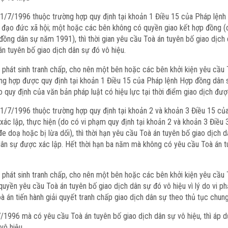
y 1/7/1996 thuộc trường hợp quy định tại khoản 1 Điều 15 của Pháp lệ
i đạo đức xã hội; một hoặc các bên không có quyền giao kết hợp đồng (
đồng dân sự năm 1991), thì thời gian yêu cầu Toà án tuyên bố giao dịch 
 tuyên bố giao dịch dân sự đó vô hiệu.
hát sinh tranh chấp, cho nên một bên hoặc các bên khởi kiện yêu cầu To
ường hợp được quy định tại khoản 1 Điều 15 của Pháp lệnh Hợp đồng dân s
o quy định của văn bản pháp luật có hiệu lực tại thời điểm giao dịch đượ
y 1/7/1996 thuộc trường hợp quy định tại khoản 2 và khoản 3 Điều 15 
 xác lập, thực hiện (do có vi phạm quy định tại khoản 2 và khoản 3 Điề
e doạ hoặc bị lừa dối), thì thời hạn yêu cầu Toà án tuyên bố giao dịch d
ân sự được xác lập. Hết thời hạn ba năm mà không có yêu cầu Toà án tuy
phát sinh tranh chấp, cho nên một bên hoặc các bên khởi kiện yêu cầu To
quyền yêu cầu Toà án tuyên bố giao dịch dân sự đó vô hiệu vì lý do vi 
 án tiến hành giải quyết tranh chấp giao dịch dân sự theo thủ tục chung
7/1996 mà có yêu cầu Toà án tuyên bố giao dịch dân sự vô hiệu, thì áp 
vô hiệu.