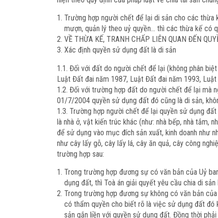
Trường hợp người chết để lại di sản cho các thừa
mượn, quản lý theo uỷ quyền… thì các thừa kế có qu
VỀ THỪA KẾ, TRANH CHẤP LIÊN QUAN ĐẾN QU
Xác định quyền sử dụng đất là di sản
1.1. Đối với đất do người chết để lại (không phân bi
Luật Đất đai năm 1987, Luật Đất đai năm 1993, Luật 
1.2. Đối với trường hợp đất do người chết để lại mà 
01/7/2004 quyền sử dụng đất đó cũng là di sản, khô
1.3. Trường hợp người chết để lại quyền sử dụng đất
là nhà ở, vật kiến trúc khác (như: nhà bếp, nhà tắm, 
để sử dụng vào mục đích sản xuất, kinh doanh như nhà
như cây lấy gỗ, cây lấy lá, cây ăn quả, cây công ngh
trường hợp sau:
Trong trường hợp đương sự có văn bản của Uỷ ban
dụng đất, thì Toà án giải quyết yêu cầu chia di sản
Trong trường hợp đương sự không có văn bản của 
có thẩm quyền cho biết rõ là việc sử dụng đất đó 
sản gắn liền với quyền sử dụng đất. Đồng thời phả