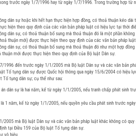
 xong trước ngày 1/7/1996 hay từ ngày 1/7/1996. Trong trường hợp từ 
ng dân sự hoặc khi hết hạn thực hiện hợp đồng, có thoả thuận kéo dài th
ực hiện theo quy định của các văn bản pháp luật có hiệu lực tại thời đi
ồng dân sự, có thoả thuận bổ sung mà thoả thuận đó là một phần không t
thoả thuận mới) được thực hiện theo quy định của các văn bản pháp luật 
ồng dân sự, có thoả thuận bổ sung mà thoả thuận đó như một hợp đồng 
hoả thuận mới được thực hiện theo quy định của Bộ luật Dân sự.
1/7/1996 đến trước ngày 1/1/2005 mà Bộ luật Dân sự và các văn bản pháp 
luật Tố tụng dân sự được Quốc hội thông qua ngày 15/6/2004 có hiệu lực) 
t Tố tụng dân sự; cụ thể như sau:
ụ án dân sự là hai năm, kể từ ngày 1/1/2005, nếu tranh chấp phát sinh t
ự là 1 năm, kể từ ngày 1/1/2005, nếu quyền yêu cầu phát sinh trước ngà
1/2005 mà Bộ luật Dân sự và các văn bản pháp luật khác không có quy định
định tại Điều 159 của Bộ luật Tố tụng dân sự.
sự vô hiệu