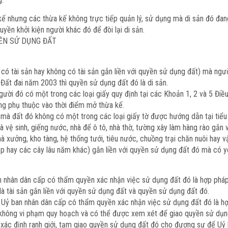
 kế nhưng các thừa kế không trực tiếp quản lý, sử dụng mà di sản đó đa
yền khởi kiện người khác đó để đòi lại di sản.
YỀN SỬ DỤNG ĐẤT
ệt có tài sản hay không có tài sản gắn liền với quyền sử dụng đất) mà n
Đất đai năm 2003 thì quyền sử dụng đất đó là di sản.
người đó có một trong các loại giấy quy định tại các Khoản 1, 2 và 5 Điề
ng phụ thuộc vào thời điểm mở thừa kế.
 mà đất đó không có một trong các loại giấy tờ được hướng dẫn tại tiể
nhà vệ sinh, giếng nước, nhà để ô tô, nhà thờ, tường xây làm hàng rào gắn
 xưởng, kho tàng, hệ thống tưới, tiêu nước, chuồng trại chăn nuôi hay vậ
iệp hay các cây lâu năm khác) gắn liền với quyền sử dụng đất đó mà có yê
 nhân dân cấp có thẩm quyền xác nhận việc sử dụng đất đó là hợp phá
 là tài sản gắn liền với quyền sử dụng đất và quyền sử dụng đất đó.
Uỷ ban nhân dân cấp có thẩm quyền xác nhận việc sử dụng đất đó là h
không vi phạm quy hoạch và có thể được xem xét để giao quyền sử dụng đấ
i xác định ranh giới, tạm giao quyền sử dụng đất đó cho đương sự để Uỷ