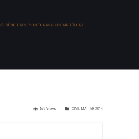
O
 đình HỘI ĐỒNG THẨM PHÁN TOÀ ÁN NHÂN DÂN TỐI CAO
679 Views
CIVIL MATTER 2014