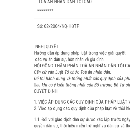
TOÀ ÁN NHÂN DÂN TỐI CAO
********
Số: 02/2004/NQ-HĐTP
NGHỊ QUYẾT
Hướng dẫn áp dụng pháp luật trong việc giải quyết
các vụ án dân sự, hôn nhân và gia đình
HỘI ĐỒNG THẨM PHÁN TOÀ ÁN NHÂN DÂN TỐI C
Căn cứ vào Luật Tổ chức Toà án nhân dân;
Để thi hành đúng và thống nhất các quy định của pháp
Sau khi có ý kiến thống nhất của Bộ trưởng Bộ Tư ph
QUYẾT ĐỊNH
VIỆC ÁP DỤNG CÁC QUY ĐỊNH CỦA PHÁP LUẬT V
Việc áp dụng các quy định của pháp luật về thời hi
1.1. Đối với giao dịch dân sự được xác lập trước ngà
quyền dân sự, thời hiệu miễn trừ nghĩ vụ dân sự và thờ