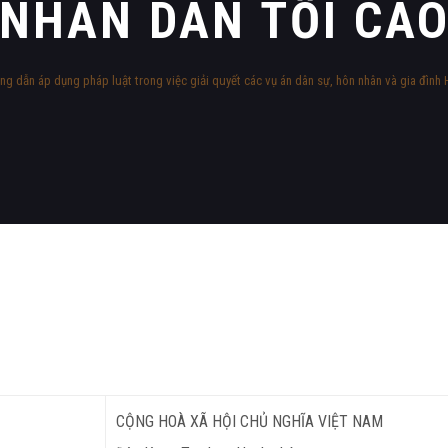
NHÂN DÂN TỐI CA
g dẫn áp dụng pháp luật trong việc giải quyết các vụ án dân sự, hôn nhân và gia
CỘNG HOÀ XÃ HỘI CHỦ NGHĨA VIỆT NAM