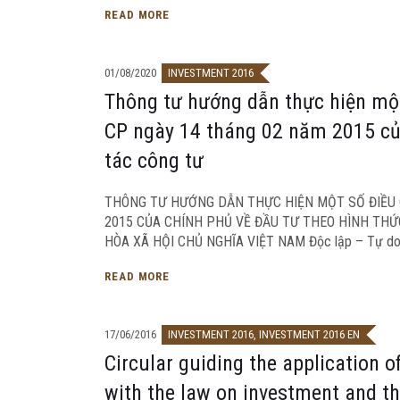
READ MORE
01/08/2020
INVESTMENT 2016
Thông tư hướng dẫn thực hiện mộ
CP ngày 14 tháng 02 năm 2015 của
tác công tư
THÔNG TƯ HƯỚNG DẪN THỰC HIỆN MỘT SỐ ĐIỀU 
2015 CỦA CHÍNH PHỦ VỀ ĐẦU TƯ THEO HÌNH THỨ
HÒA XÃ HỘI CHỦ NGHĨA VIỆT NAM Độc lập – Tự do 
READ MORE
17/06/2016
INVESTMENT 2016
,
INVESTMENT 2016 EN
Circular guiding the application 
with the law on investment and t