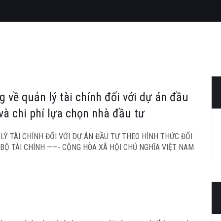
 về quản lý tài chính đối với dự án đầu
 và chi phí lựa chọn nhà đầu tư
Ý TÀI CHÍNH ĐỐI VỚI DỰ ÁN ĐẦU TƯ THEO HÌNH THỨC ĐỐI
 BỘ TÀI CHÍNH ——- CỘNG HÒA XÃ HỘI CHỦ NGHĨA VIỆT NAM