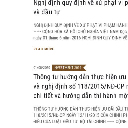
Nghị định quy định về xử phạt vi 
và đầu tư
NGHỊ ĐỊNH QUY ĐỊNH VỀ XỬ PHẠT VI PHẠM HÀNH
——- CỘNG HÒA XÃ HỘI CHỦ NGHĨA VIỆT NAM Độc l
ngày 01 tháng 6 năm 2016 NGHỊ ĐỊNH QUY ĐỊNH VỀ
READ MORE
01/08/2020
INVESTMENT 2016
Thông tư hướng dẫn thực hiện ưu 
và nghị định số 118/2015/NĐ-CP 
chi tiết và hướng dẫn thi hành mộ
THÔNG TƯ HƯỚNG DẪN THỰC HIỆN ƯU ĐÃI ĐẦU TƯ
118/2015/NĐ-CP NGÀY 12/11/2015 CỦA CHÍNH P
ĐIỀU CỦA LUẬT ĐẦU TƯ BỘ TÀI CHÍNH ——- CỘNG 