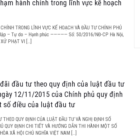
phạm hành chính trong lĩnh vực kế hoạch
 CHÍNH TRONG LĨNH VỰC KẾ HOẠCH VÀ ĐẦU TƯ CHÍNH PHỦ
ập – Tự do – Hạnh phúc ————— Số: 50/2016/NĐ-CP Hà Nội,
 XỬ PHẠT VI […]
đãi đầu tư theo quy định của luật đầu tư
ngày 12/11/2015 của Chính phủ quy định
t số điều của luật đầu tư
 THEO QUY ĐỊNH CỦA LUẬT ĐẦU TƯ VÀ NGHỊ ĐỊNH SỐ
HỦ QUY ĐỊNH CHI TIẾT VÀ HƯỚNG DẪN THI HÀNH MỘT SỐ
HÒA XÃ HỘI CHỦ NGHĨA VIỆT NAM […]