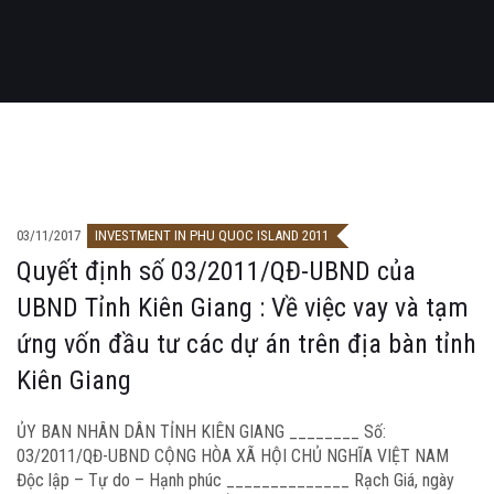
03/11/2017
INVESTMENT IN PHU QUOC ISLAND 2011
Quyết định số 03/2011/QĐ-UBND của
UBND Tỉnh Kiên Giang : Về việc vay và tạm
ứng vốn đầu tư các dự án trên địa bàn tỉnh
Kiên Giang
ỦY BAN NHÂN DÂN TỈNH KIÊN GIANG ________ Số:
03/2011/QĐ-UBND CỘNG HÒA XÃ HỘI CHỦ NGHĨA VIỆT NAM
Độc lập – Tự do – Hạnh phúc ______________ Rạch Giá, ngày