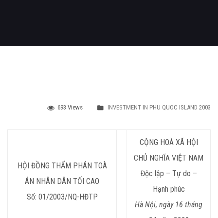
693 Views
INVESTMENT IN PHU QUOC ISLAND 2003
CỘNG HOÀ XÃ HỘI
CHỦ NGHĨA VIỆT NAM
HỘI ĐỒNG THẨM PHÁN TOÀ
Độc lập – Tự do –
ÁN NHÂN DÂN TỐI CAO
Hạnh phúc
Số: 01/2003/NQ-HĐTP
Hà Nội, ngày 16 tháng