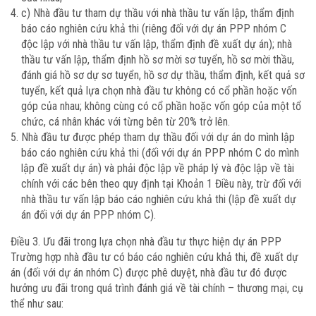
c) Nhà đầu tư tham dự thầu với nhà thầu tư vấn lập, thẩm định
báo cáo nghiên cứu khả thi (riêng đối với dự án PPP nhóm C
độc lập với nhà thầu tư vấn lập, thẩm định đề xuất dự án); nhà
thầu tư vấn lập, thẩm định hồ sơ mời sơ tuyển, hồ sơ mời thầu,
đánh giá hồ sơ dự sơ tuyển, hồ sơ dự thầu, thẩm định, kết quả sơ
tuyển, kết quả lựa chọn nhà đầu tư không có cổ phần hoặc vốn
góp của nhau; không cùng có cổ phần hoặc vốn góp của một tổ
chức, cá nhân khác với từng bên từ 20% trở lên.
Nhà đầu tư được phép tham dự thầu đối với dự án do mình lập
báo cáo nghiên cứu khả thi (đối với dự án PPP nhóm C do mình
lập đề xuất dự án) và phải độc lập về pháp lý và độc lập về tài
chính với các bên theo quy định tại Khoản 1 Điều này, trừ đối với
nhà thầu tư vấn lập báo cáo nghiên cứu khả thi (lập đề xuất dự
án đối với dự án PPP nhóm C).
Điều 3. Ưu đãi trong lựa chọn nhà đầu tư thực hiện dự án PPP
Trường hợp nhà đầu tư có báo cáo nghiên cứu khả thi, đề xuất dự
án (đối với dự án nhóm C) được phê duyệt, nhà đầu tư đó được
hưởng ưu đãi trong quá trình đánh giá về tài chính – thương mại, cụ
thể như sau: