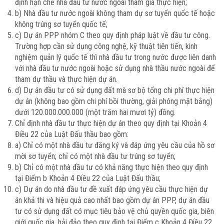
định hạn chế nhà đầu tư nước ngoài tham gia thực hiện;
b) Nhà đầu tư nước ngoài không tham dự sơ tuyển quốc tế hoặc
không trúng sơ tuyển quốc tế;
c) Dự án PPP nhóm C theo quy định pháp luật về đầu tư công.
Trường hợp cần sử dụng công nghệ, kỹ thuật tiên tiến, kinh
nghiệm quản lý quốc tế thì nhà đầu tư trong nước được liên danh
với nhà đầu tư nước ngoài hoặc sử dụng nhà thầu nước ngoài để
tham dự thầu và thực hiện dự án.
d) Dự án đầu tư có sử dụng đất mà sơ bộ tổng chi phí thực hiện
dự án (không bao gồm chi phí bồi thường, giải phóng mặt bằng)
dưới 120.000.000.000 (một trăm hai mươi tỷ) đồng.
Chỉ định nhà đầu tư thực hiện dự án theo quy định tại Khoản 4
Điều 22 của Luật Đấu thầu bao gồm:
a) Chỉ có một nhà đầu tư đăng ký và đáp ứng yêu cầu của hồ sơ
mời sơ tuyển; chỉ có một nhà đầu tư trúng sơ tuyển;
b) Chỉ có một nhà đầu tư có khả năng thực hiện theo quy định
tại Điểm b Khoản 4 Điều 22 của Luật Đấu thầu;
c) Dự án do nhà đầu tư đề xuất đáp ứng yêu cầu thực hiện dự
án khả thi và hiệu quả cao nhất bao gồm dự án PPP, dự án đầu
tư có sử dụng đất có mục tiêu bảo vệ chủ quyền quốc gia, biên
giới quốc gia, hải đảo theo quy định tại Điểm c Khoản 4 Điều 22