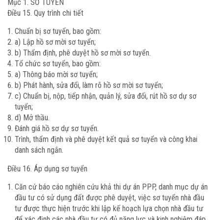
Mục 1. SƠ TUYỂN
Điều 15. Quy trình chi tiết
Chuẩn bị sơ tuyển, bao gồm:
a) Lập hồ sơ mời sơ tuyển;
b) Thẩm định, phê duyệt hồ sơ mời sơ tuyển.
Tổ chức sơ tuyển, bao gồm:
a) Thông báo mời sơ tuyển;
b) Phát hành, sửa đổi, làm rõ hồ sơ mời sơ tuyển;
c) Chuẩn bị, nộp, tiếp nhận, quản lý, sửa đổi, rút hồ sơ dự sơ
tuyển;
d) Mở thầu.
Đánh giá hồ sơ dự sơ tuyển.
Trình, thẩm định và phê duyệt kết quả sơ tuyển và công khai
danh sách ngắn.
Điều 16. Áp dụng sơ tuyển
Căn cứ báo cáo nghiên cứu khả thi dự án PPP, danh mục dự án
đầu tư có sử dụng đất được phê duyệt, việc sơ tuyển nhà đầu
tư được thực hiện trước khi lập kế hoạch lựa chọn nhà đầu tư
để xác định các nhà đầu tư có đủ năng lực và kinh nghiệm đáp