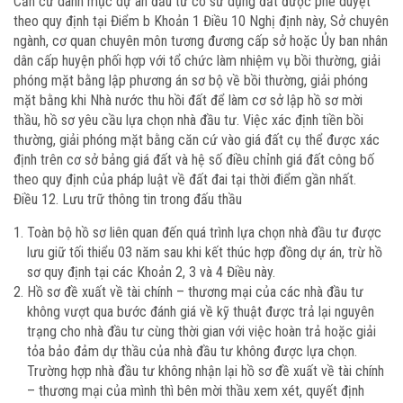
Căn cứ danh mục dự án đầu tư có sử dụng đất được phê duyệt
theo quy định tại Điểm b Khoản 1 Điều 10 Nghị định này, Sở chuyên
ngành, cơ quan chuyên môn tương đương cấp sở hoặc Ủy ban nhân
dân cấp huyện phối hợp với tổ chức làm nhiệm vụ bồi thường, giải
phóng mặt bằng lập phương án sơ bộ về bồi thường, giải phóng
mặt bằng khi Nhà nước thu hồi đất để làm cơ sở lập hồ sơ mời
thầu, hồ sơ yêu cầu lựa chọn nhà đầu tư. Việc xác định tiền bồi
thường, giải phóng mặt bằng căn cứ vào giá đất cụ thể được xác
định trên cơ sở bảng giá đất và hệ số điều chỉnh giá đất công bố
theo quy định của pháp luật về đất đai tại thời điểm gần nhất.
Điều 12. Lưu trữ thông tin trong đấu thầu
Toàn bộ hồ sơ liên quan đến quá trình lựa chọn nhà đầu tư được
lưu giữ tối thiểu 03 năm sau khi kết thúc hợp đồng dự án, trừ hồ
sơ quy định tại các Khoản 2, 3 và 4 Điều này.
Hồ sơ đề xuất về tài chính – thương mại của các nhà đầu tư
không vượt qua bước đánh giá về kỹ thuật được trả lại nguyên
trạng cho nhà đầu tư cùng thời gian với việc hoàn trả hoặc giải
tỏa bảo đảm dự thầu của nhà đầu tư không được lựa chọn.
Trường hợp nhà đầu tư không nhận lại hồ sơ đề xuất về tài chính
– thương mại của mình thì bên mời thầu xem xét, quyết định