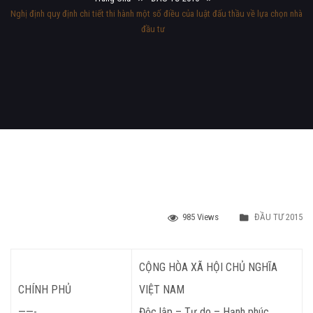
Nghị định quy định chi tiết thi hành một số điều của luật đấu thầu về lựa chọn nhà
đầu tư
985 Views
ĐẦU TƯ 2015
CỘNG HÒA XÃ HỘI CHỦ NGHĨA
CHÍNH PHỦ
VIỆT NAM
——-
Độc lập – Tự do – Hạnh phúc