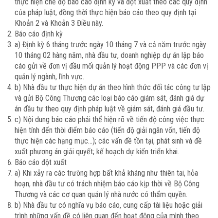
thực hiện chế độ báo cáo định kỳ và đột xuất theo các quy định
của pháp luật, đồng thời thực hiện báo cáo theo quy định tại
Khoản 2 và Khoản 3 Điều này.
Báo cáo định kỳ
a) Định kỳ 6 tháng trước ngày 10 tháng 7 và cả năm trước ngày
10 tháng 02 hàng năm, nhà đầu tư, doanh nghiệp dự án lập báo
cáo gửi về đơn vị đầu mối quản lý hoạt động PPP và các đơn vị
quản lý ngành, lĩnh vực.
b) Nhà đầu tư thực hiện dự án theo hình thức đối tác công tư lập
và gửi Bộ Công Thương các loại báo cáo giám sát, đánh giá dự
án đầu tư theo quy định pháp luật về giám sát, đánh giá đầu tư.
c) Nội dung báo cáo phải thể hiện rõ về tiến độ công việc thực
hiện tính đến thời điểm báo cáo (tiến độ giải ngân vốn, tiến độ
thực hiện các hạng mục…); các vấn đề tồn tại, phát sinh và đề
xuất phương án giải quyết; kế hoạch dự kiến triển khai.
Báo cáo đột xuất
a) Khi xảy ra các trường hợp bất khả kháng như thiên tai, hỏa
hoạn, nhà đầu tư có trách nhiệm báo cáo kịp thời về Bộ Công
Thương và các cơ quan quản lý nhà nước có thẩm quyền.
b) Nhà đầu tư có nghĩa vụ báo cáo, cung cấp tài liệu hoặc giải
trình những vấn đề có liên quan đến hoạt động của mình theo