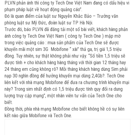
PLVN phản ánh thì công ty Tech One Việt Nam đang có dấu hiệu vi
phạm pháp luật về hoạt động quảng cáo”.
Đó là quan điểm của luật sư Nguyễn Khắc Bảo – Trưởng văn
phòng luật sư Mỹ Đức, đoàn luật sư TP Hà Nội.
Trước đó, báo PLVN đã đăng tải một số bài viết, khách hàng phản
ánh công ty Tech One Việt Nam ( công ty Tech One ) mập mờ
trong việc quảng cáo : mua sản phẩm của Tech One sẽ được
khuyến mãi một sim 3G Mobifone “ xài” thả ga, trị giá 1,5 triệu
đồng. Tuy nhiên, sự thật không phải như vậy. “Số tiền 1,5 triệu sẽ
được tính + cho khách hàng hàng tháng với thời gian 12 tháng hay
24 tháng em cũng không rõ? Mỗi tháng khách hàng dùng Sim phải
nạp 30 nghìn đồng để hưởng khuyến mại dùng 2,4Gb?. Tech One
liên kết với nhà mạng Mobifone để đưa ra chương trình khuyến mại
này? Trong sim nhất định có 1,5 triệu được tính quy đổi ra dung
lượng truy cập mạng”, một nhân viên tư vấn của Tech One cho
biết.
Đồng thời, phía nhà mạng Mobifone cho biết không hề có sự liên
kết nào giữa Mobifone và Tech One.