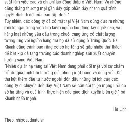
suất làm việc cao và chi phí lao động thấp ở Việt Nam. Và những
căng thẳng thương mại gần đây góp phần đẩy nhanh quá trình
quyết định di dời của các tập đoàn.”
Tuy nhiên, các công ty đã có mặt tại Việt Nam cũng đưa ra những
mối lo ngại trong việc tìm kiếm nguồn lao động tay nghề cao, và
hàng loạt những yêu cầu trong chuỗi cung ứng có chất lượng
tương ứng với nguồn hàng mà họ đã sử dụng ở Trung Quốc. Bà
Khanh cũng cảnh báo rằng cơ sở hạ tầng sẽ gặp nhiều thử thách
để bắt kịp đà tăng trưởng các doanh nghiệp sản xuất chuyển
hướng sang Việt Nam.
“Nhiều dự án hạ tầng tại Việt Nam đang phải đối mặt với sự chậm
trễ do quá trình bồi thường giải phóng mặt bằng và dòng vốn. Để
thu hút thêm đầu tư nước ngoài, đón đầu những lợi ích của các
công ty di chuyển đến đây, Việt Nam sẽ cần cải thiện mạng lưới cơ
sở hạ tầng và quá trình thực hiện các giao dịch xuyên biên giới,” bà
Khanh nhấn mạnh.
Hà Linh
Theo: nhipcaudautu.vn