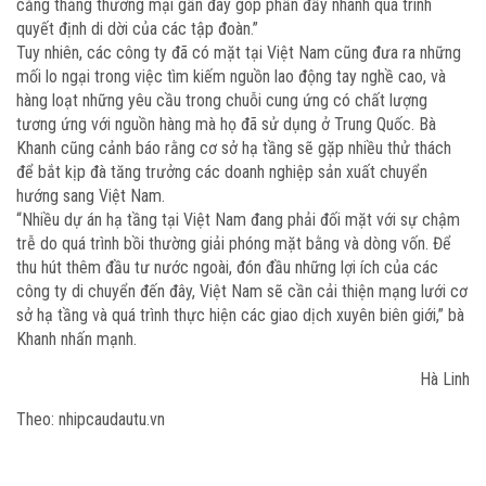
căng thẳng thương mại gần đây góp phần đẩy nhanh quá trình
quyết định di dời của các tập đoàn.”
Tuy nhiên, các công ty đã có mặt tại Việt Nam cũng đưa ra những
mối lo ngại trong việc tìm kiếm nguồn lao động tay nghề cao, và
hàng loạt những yêu cầu trong chuỗi cung ứng có chất lượng
tương ứng với nguồn hàng mà họ đã sử dụng ở Trung Quốc. Bà
Khanh cũng cảnh báo rằng cơ sở hạ tầng sẽ gặp nhiều thử thách
để bắt kịp đà tăng trưởng các doanh nghiệp sản xuất chuyển
hướng sang Việt Nam.
“Nhiều dự án hạ tầng tại Việt Nam đang phải đối mặt với sự chậm
trễ do quá trình bồi thường giải phóng mặt bằng và dòng vốn. Để
thu hút thêm đầu tư nước ngoài, đón đầu những lợi ích của các
công ty di chuyển đến đây, Việt Nam sẽ cần cải thiện mạng lưới cơ
sở hạ tầng và quá trình thực hiện các giao dịch xuyên biên giới,” bà
Khanh nhấn mạnh.
Hà Linh
Theo: nhipcaudautu.vn