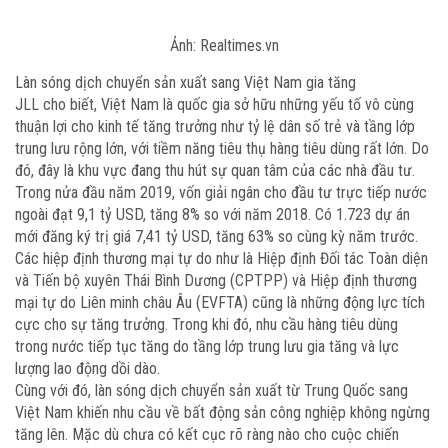
Ảnh: Realtimes.vn
Làn sóng dịch chuyển sản xuất sang Việt Nam gia tăng
JLL cho biết, Việt Nam là quốc gia sở hữu những yếu tố vô cùng
thuận lợi cho kinh tế tăng trưởng như tỷ lệ dân số trẻ và tầng lớp
trung lưu rộng lớn, với tiềm năng tiêu thụ hàng tiêu dùng rất lớn. Do
đó, đây là khu vực đang thu hút sự quan tâm của các nhà đầu tư.
Trong nửa đầu năm 2019, vốn giải ngân cho đầu tư trực tiếp nước
ngoài đạt 9,1 tỷ USD, tăng 8% so với năm 2018. Có 1.723 dự án
mới đăng ký trị giá 7,41 tỷ USD, tăng 63% so cùng kỳ năm trước.
Các hiệp định thương mại tự do như là Hiệp định Đối tác Toàn diện
và Tiến bộ xuyên Thái Bình Dương (CPTPP) và Hiệp định thương
mại tự do Liên minh châu Âu (EVFTA) cũng là những động lực tích
cực cho sự tăng trưởng. Trong khi đó, nhu cầu hàng tiêu dùng
trong nước tiếp tục tăng do tầng lớp trung lưu gia tăng và lực
lượng lao động dồi dào.
Cùng với đó, làn sóng dịch chuyển sản xuất từ Trung Quốc sang
Việt Nam khiến nhu cầu về bất động sản công nghiệp không ngừng
tăng lên. Mặc dù chưa có kết cục rõ ràng nào cho cuộc chiến