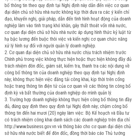
bố thông tin theo quy định tại Nghị định này dẫn đến việc cơ quan
đại diện chủ sở hữu nhà nước không kịp thời đưa ra các ý kiến chỉ
đạo, khuyến nghị, giải pháp, dẫn đến tình hình hoạt động của doanh
nghiệp lâm vào tình trạng khó khăn, gây thất thoát vốn nhà nước,
cơ quan đại diện chủ sở hữu nhà nước áp dụng hình thức kỷ luật từ
hạ bậc lương đến buộc thôi việc và kiến nghị cơ quan chức năng
xử lý hình sự đối với người quản lý doanh nghiệp.
2. Cơ quan đại diện chủ sở hữu nhà nước chịu trách nhiệm trước
Chính phủ trong việc không thực hiện hoặc thực hiện không đầy đủ
trách nhiệm đôn đốc, giám sát, kiểm tra, thanh tra các nội dung về
công bố thông tin của doanh nghiệp theo quy định tại Nghị định
này; không thực hiện việc đăng tải công khai, kịp thời trên cổng
hoặc trang thông tin điện tử của cơ quan về các thông tin công bố
định kỳ và bất thường của doanh nghiệp do mình quản lý.
3. Trường hợp doanh nghiệp không thực hiện công bố thông tin đầy
đủ, đúng quy định theo quy định tại Nghị định này; chậm công bố
thông tin đến hai mươi (20) ngày làm việc: Bộ Kế hoạch và Đầu tư
có trách nhiệm công khai danh sách các doanh nghiệp trên địa chỉ
http://www.business.gov.vn và thông báo cho cơ quan đại diện chủ
sở hữu nhà nước biết để đôn đốc, đồng thời báo cáo Thủ tướng