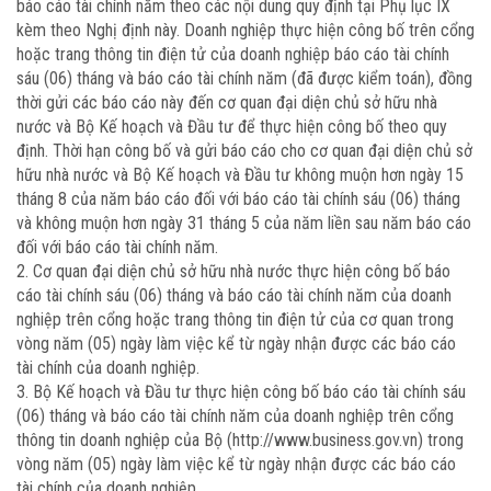
báo cáo tài chính năm theo các nội dung quy định tại Phụ lục IX
kèm theo Nghị định này. Doanh nghiệp thực hiện công bố trên cổng
hoặc trang thông tin điện tử của doanh nghiệp báo cáo tài chính
sáu (06) tháng và báo cáo tài chính năm (đã được kiểm toán), đồng
thời gửi các báo cáo này đến cơ quan đại diện chủ sở hữu nhà
nước và Bộ Kế hoạch và Đầu tư để thực hiện công bố theo quy
định. Thời hạn công bố và gửi báo cáo cho cơ quan đại diện chủ sở
hữu nhà nước và Bộ Kế hoạch và Đầu tư không muộn hơn ngày 15
tháng 8 của năm báo cáo đối với báo cáo tài chính sáu (06) tháng
và không muộn hơn ngày 31 tháng 5 của năm liền sau năm báo cáo
đối với báo cáo tài chính năm.
2. Cơ quan đại diện chủ sở hữu nhà nước thực hiện công bố báo
cáo tài chính sáu (06) tháng và báo cáo tài chính năm của doanh
nghiệp trên cổng hoặc trang thông tin điện tử của cơ quan trong
vòng năm (05) ngày làm việc kể từ ngày nhận được các báo cáo
tài chính của doanh nghiệp.
3. Bộ Kế hoạch và Đầu tư thực hiện công bố báo cáo tài chính sáu
(06) tháng và báo cáo tài chính năm của doanh nghiệp trên cổng
thông tin doanh nghiệp của Bộ (http://www.business.gov.vn) trong
vòng năm (05) ngày làm việc kể từ ngày nhận được các báo cáo
tài chính của doanh nghiệp.