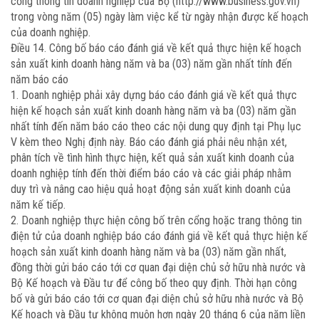
cổng thông tin doanh nghiệp của Bộ (http://www.business.gov.vn)
trong vòng năm (05) ngày làm việc kể từ ngày nhận được kế hoạch
của doanh nghiệp.
Điều 14. Công bố báo cáo đánh giá về kết quả thực hiện kế hoạch
sản xuất kinh doanh hàng năm và ba (03) năm gần nhất tính đến
năm báo cáo
1. Doanh nghiệp phải xây dựng báo cáo đánh giá về kết quả thực
hiện kế hoạch sản xuất kinh doanh hàng năm và ba (03) năm gần
nhất tính đến năm báo cáo theo các nội dung quy định tại Phụ lục
V kèm theo Nghị định này. Báo cáo đánh giá phải nêu nhận xét,
phân tích về tình hình thực hiện, kết quả sản xuất kinh doanh của
doanh nghiệp tính đến thời điểm báo cáo và các giải pháp nhằm
duy trì và nâng cao hiệu quả hoạt động sản xuất kinh doanh của
năm kế tiếp.
2. Doanh nghiệp thực hiện công bố trên cổng hoặc trang thông tin
điện tử của doanh nghiệp báo cáo đánh giá về kết quả thực hiện kế
hoạch sản xuất kinh doanh hàng năm và ba (03) năm gần nhất,
đồng thời gửi báo cáo tới cơ quan đại diện chủ sở hữu nhà nước và
Bộ Kế hoạch và Đầu tư để công bố theo quy định. Thời hạn công
bố và gửi báo cáo tới cơ quan đại diện chủ sở hữu nhà nước và Bộ
Kế hoạch và Đầu tư không muộn hơn ngày 20 tháng 6 của năm liền