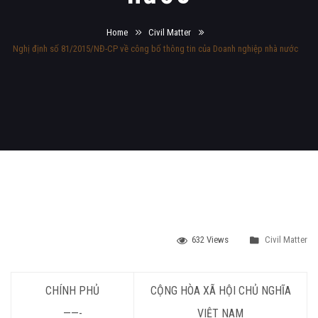
Home
Civil Matter
Nghị định số 81/2015/NĐ-CP về công bố thông tin của Doanh nghiệp nhà nước
632 Views
Civil Matter
CHÍNH PHỦ
CỘNG HÒA XÃ HỘI CHỦ NGHĨA
——-
VIỆT NAM