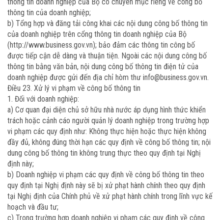
thông tin doanh nghiệp của Bộ có chuyên mục riêng về công bố
thông tin của doanh nghiệp;
b) Tổng hợp và đăng tải công khai các nội dung công bố thông tin
của doanh nghiệp trên cổng thông tin doanh nghiệp của Bộ
(http://www.business.gov.vn); bảo đảm các thông tin công bố
được tiếp cận dễ dàng và thuận tiện. Ngoài các nội dung công bố
thông tin bằng văn bản, nội dung công bố thông tin điện tử của
doanh nghiệp được gửi đến địa chỉ hòm thư info@business.gov.vn.
Điều 23. Xử lý vi phạm về công bố thông tin
1. Đối với doanh nghiệp:
a) Cơ quan đại diện chủ sở hữu nhà nước áp dụng hình thức khiển
trách hoặc cảnh cáo người quản lý doanh nghiệp trong trường hợp
vi phạm các quy định như: Không thực hiện hoặc thực hiện không
đầy đủ, không đúng thời hạn các quy định về công bố thông tin; nội
dung công bố thông tin không trung thực theo quy định tại Nghị
định này;
b) Doanh nghiệp vi phạm các quy định về công bố thông tin theo
quy định tại Nghị định này sẽ bị xử phạt hành chính theo quy định
tại Nghị định của Chính phủ về xử phạt hành chính trong lĩnh vực kế
hoạch và đầu tư;
c) Trong trường hợp doanh nghiệp vi phạm các quy định về công