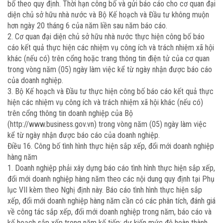
bố theo quy định. Thời hạn công bố và gửi báo cáo cho cơ quan đại
diện chủ sở hữu nhà nước và Bộ Kế hoạch và Đầu tư không muộn
hơn ngày 20 tháng 6 của năm liền sau năm báo cáo.
2. Cơ quan đại diện chủ sở hữu nhà nước thực hiện công bố báo
cáo kết quả thực hiện các nhiệm vụ công ích và trách nhiệm xã hội
khác (nếu có) trên cổng hoặc trang thông tin điện tử của cơ quan
trong vòng năm (05) ngày làm việc kể từ ngày nhận được báo cáo
của doanh nghiệp.
3. Bộ Kế hoạch và Đầu tư thực hiện công bố báo cáo kết quả thực
hiện các nhiệm vụ công ích và trách nhiệm xã hội khác (nếu có)
trên cổng thông tin doanh nghiệp của Bộ
(http://www.business.gov.vn) trong vòng năm (05) ngày làm việc
kể từ ngày nhận được báo cáo của doanh nghiệp.
Điều 16. Công bố tình hình thực hiện sắp xếp, đổi mới doanh nghiệp
hàng năm
1. Doanh nghiệp phải xây dựng báo cáo tình hình thực hiện sắp xếp,
đổi mới doanh nghiệp hàng năm theo các nội dung quy định tại Phụ
lục VII kèm theo Nghị định này. Báo cáo tình hình thực hiện sắp
xếp, đổi mới doanh nghiệp hàng năm cần có các phân tích, đánh giá
về công tác sắp xếp, đổi mới doanh nghiệp trong năm, báo cáo và
kế hoạch sắp xếp trong năm kế tiếp; dự kiến mức độ hoàn thành