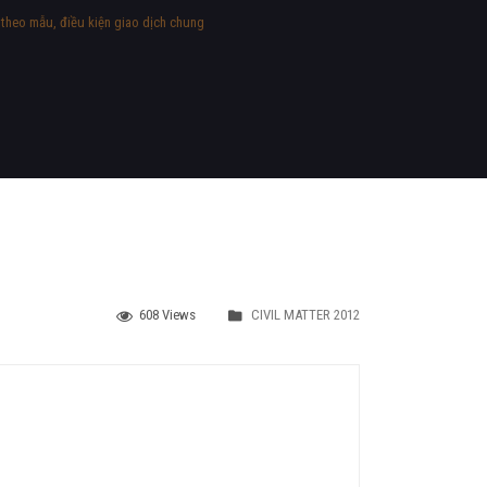
 theo mẫu, điều kiện giao dịch chung
608 Views
CIVIL MATTER 2012