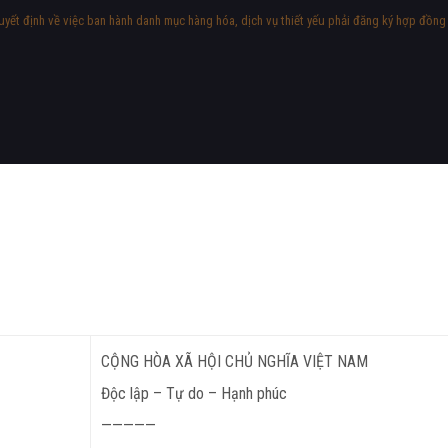
uyết định về việc ban hành danh mục hàng hóa, dịch vụ thiết yếu phải đăng ký hợp đồng
CỘNG HÒA XÃ HỘI CHỦ NGHĨA VIỆT NAM
Độc lập – Tự do – Hạnh phúc
—————