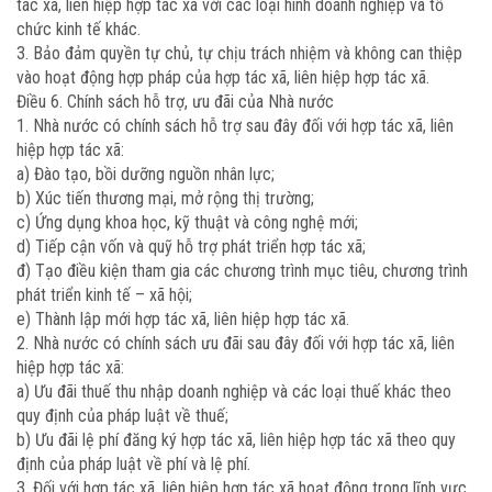
tác xã, liên hiệp hợp tác xã với các loại hình doanh nghiệp và tổ
chức kinh tế khác.
3. Bảo đảm quyền tự chủ, tự chịu trách nhiệm và không can thiệp
vào hoạt động hợp pháp của hợp tác xã, liên hiệp hợp tác xã.
Điều 6. Chính sách hỗ trợ, ưu đãi của Nhà nước
1. Nhà nước có chính sách hỗ trợ sau đây đối với hợp tác xã, liên
hiệp hợp tác xã:
a) Đào tạo, bồi dưỡng nguồn nhân lực;
b) Xúc tiến thương mại, mở rộng thị trường;
c) Ứng dụng khoa học, kỹ thuật và công nghệ mới;
d) Tiếp cận vốn và quỹ hỗ trợ phát triển hợp tác xã;
đ) Tạo điều kiện tham gia các chương trình mục tiêu, chương trình
phát triển kinh tế – xã hội;
e) Thành lập mới hợp tác xã, liên hiệp hợp tác xã.
2. Nhà nước có chính sách ưu đãi sau đây đối với hợp tác xã, liên
hiệp hợp tác xã:
a) Ưu đãi thuế thu nhập doanh nghiệp và các loại thuế khác theo
quy định của pháp luật về thuế;
b) Ưu đãi lệ phí đăng ký hợp tác xã, liên hiệp hợp tác xã theo quy
định của pháp luật về phí và lệ phí.
3. Đối với hợp tác xã, liên hiệp hợp tác xã hoạt động trong lĩnh vực