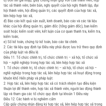
d) Đơn xin gia nhập, giấy chứng nhận góp vốn của thành viên, hợp
tác xã thành viên; biên bản, nghị quyết của hội nghị thành lập, đại
hội thành viên, hội đồng quản trị; các quyết định của hợp tác xã,
liên hiệp hợp tác xã;
đ) Báo cáo kết quả sản xuất, kinh doanh, báo cáo và các tài liệu
khác của hội đồng quản trị, giám đốc (tổng giám đốc), ban kiểm
soát hoặc kiểm soát viên; kết luận của cơ quan thanh tra, kiểm tra,
kiểm toán;
e) Sổ kế toán, chứng từ kế toán, báo cáo tài chính.
2. Các tài liệu quy định tại Điều này phải được lưu trữ theo quy định
của pháp luật và điều lệ.
Điều 11. Tổ chức chính trị, tổ chức chính trị – xã hội, tổ chức xã
hội – nghề nghiệp trong hợp tác xã, liên hiệp hợp tác xã
1. Tổ chức chính trị, tổ chức chính trị – xã hội, tổ chức xã hội –
nghề nghiệp trong hợp tác xã, liên hiệp hợp tác xã hoạt động trong
khuôn khổ Hiến pháp và pháp luật.
2. Hợp tác xã, liên hiệp hợp tác xã có trách nhiệm tạo điều kiện
thuận lợi để thành viên, hợp tác xã thành viên, người lao động thành
lập và tham gia các tổ chức quy định tại khoản 1 Điều này.
Điều 12. Các hành vi bị nghiêm cấm
Cấp giấy chứng nhận đăng ký hợp tác xã, liên hiệp hợp tác xã trong