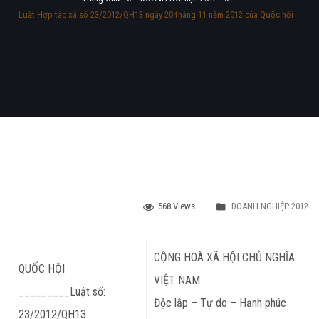
Luật Hợp tác xã số 23/2012/QH13 ngày 20 tháng 11 năm 2012 của Quốc hội
568 Views
DOANH NGHIỆP 2012
CỘNG HOÀ XÃ HỘI CHỦ NGHĨA
QUỐC HỘI
VIỆT NAM
_________
Luật số:
Độc lập – Tự do – Hạnh phúc
23/2012/QH13