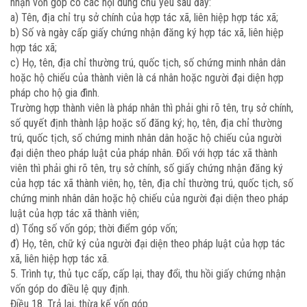
nhận vốn góp có các nội dung chủ yếu sau đây:
a) Tên, địa chỉ trụ sở chính của hợp tác xã, liên hiệp hợp tác xã;
b) Số và ngày cấp giấy chứng nhận đăng ký hợp tác xã, liên hiệp
hợp tác xã;
c) Họ, tên, địa chỉ thường trú, quốc tịch, số chứng minh nhân dân
hoặc hộ chiếu của thành viên là cá nhân hoặc người đại diện hợp
pháp cho hộ gia đình.
Trường hợp thành viên là pháp nhân thì phải ghi rõ tên, trụ sở chính,
số quyết định thành lập hoặc số đăng ký; họ, tên, địa chỉ thường
trú, quốc tịch, số chứng minh nhân dân hoặc hộ chiếu của người
đại diện theo pháp luật của pháp nhân. Đối với hợp tác xã thành
viên thì phải ghi rõ tên, trụ sở chính, số giấy chứng nhận đăng ký
của hợp tác xã thành viên; họ, tên, địa chỉ thường trú, quốc tịch, số
chứng minh nhân dân hoặc hộ chiếu của người đại diện theo pháp
luật của hợp tác xã thành viên;
d) Tổng số vốn góp; thời điểm góp vốn;
đ) Họ, tên, chữ ký của người đại diện theo pháp luật của hợp tác
xã, liên hiệp hợp tác xã.
5. Trình tự, thủ tục cấp, cấp lại, thay đổi, thu hồi giấy chứng nhận
vốn góp do điều lệ quy định.
Điều 18. Trả lại, thừa kế vốn góp