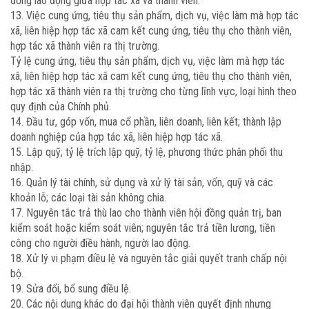
đồng lao động giữa hợp tác xã và thành viên.
13. Việc cung ứng, tiêu thụ sản phẩm, dịch vụ, việc làm mà hợp tác
xã, liên hiệp hợp tác xã cam kết cung ứng, tiêu thụ cho thành viên,
hợp tác xã thành viên ra thị trường.
Tỷ lệ cung ứng, tiêu thụ sản phẩm, dịch vụ, việc làm mà hợp tác
xã, liên hiệp hợp tác xã cam kết cung ứng, tiêu thụ cho thành viên,
hợp tác xã thành viên ra thị trường cho từng lĩnh vực, loại hình theo
quy định của Chính phủ.
14. Đầu tư, góp vốn, mua cổ phần, liên doanh, liên kết; thành lập
doanh nghiệp của hợp tác xã, liên hiệp hợp tác xã.
15. Lập quỹ; tỷ lệ trích lập quỹ; tỷ lệ, phương thức phân phối thu
nhập.
16. Quản lý tài chính, sử dụng và xử lý tài sản, vốn, quỹ và các
khoản lỗ; các loại tài sản không chia.
17. Nguyên tắc trả thù lao cho thành viên hội đồng quản trị, ban
kiểm soát hoặc kiểm soát viên; nguyên tắc trả tiền lương, tiền
công cho người điều hành, người lao động.
18. Xử lý vi phạm điều lệ và nguyên tắc giải quyết tranh chấp nội
bộ.
19. Sửa đổi, bổ sung điều lệ.
20. Các nội dung khác do đại hội thành viên quyết định nhưng