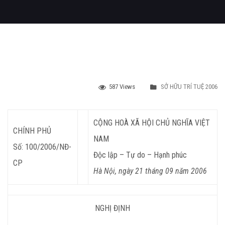
587 Views
SỞ HỮU TRÍ TUỆ 2006
CỘNG HOÀ XÃ HỘI CHỦ NGHĨA VIỆT
CHÍNH PHỦ
NAM
Số: 100/2006/NĐ-
Độc lập – Tự do – Hạnh phúc
CP
Hà Nội, ngày 21 tháng 09 năm 2006
NGHỊ ĐỊNH