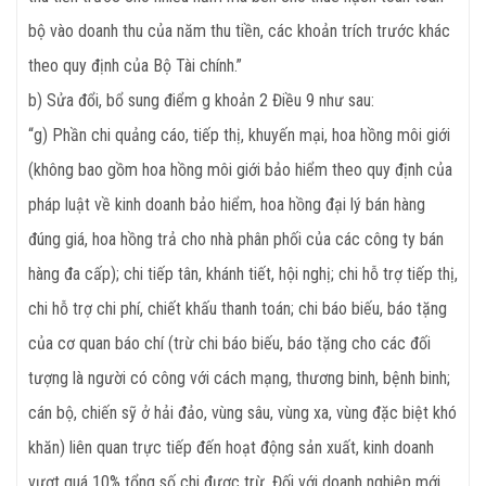
bộ vào doanh thu của năm thu tiền, các khoản trích trước khác
theo quy định của Bộ Tài chính.”
b) Sửa đổi, bổ sung điểm g khoản 2 Điều 9 như sau:
“g) Phần chi quảng cáo, tiếp thị, khuyến mại, hoa hồng môi giới
(không bao gồm hoa hồng môi giới bảo hiểm theo quy định của
pháp luật về kinh doanh bảo hiểm, hoa hồng đại lý bán hàng
đúng giá, hoa hồng trả cho nhà phân phối của các công ty bán
hàng đa cấp); chi tiếp tân, khánh tiết, hội nghị; chi hỗ trợ tiếp thị,
chi hỗ trợ chi phí, chiết khấu thanh toán; chi báo biếu, báo tặng
của cơ quan báo chí (trừ chi báo biếu, báo tặng cho các đối
tượng là người có công với cách mạng, thương binh, bệnh binh;
cán bộ, chiến sỹ ở hải đảo, vùng sâu, vùng xa, vùng đặc biệt khó
khăn) liên quan trực tiếp đến hoạt động sản xuất, kinh doanh
vượt quá 10% tổng số chi được trừ. Đối với doanh nghiệp mới