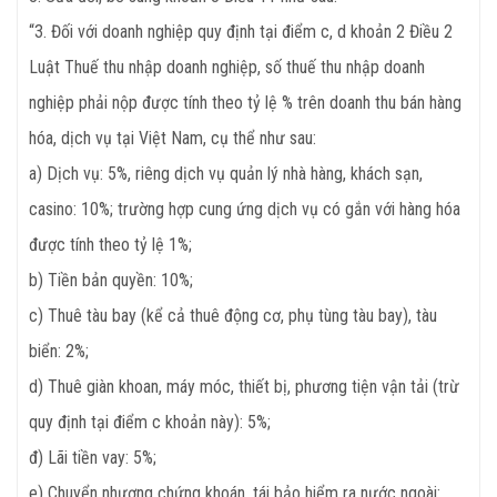
“3. Đối với doanh nghiệp quy định tại điểm c, d khoản 2 Điều 2
Luật Thuế thu nhập doanh nghiệp, số thuế thu nhập doanh
nghiệp phải nộp được tính theo tỷ lệ % trên doanh thu bán hàng
hóa, dịch vụ tại Việt Nam, cụ thể như sau:
a) Dịch vụ: 5%, riêng dịch vụ quản lý nhà hàng, khách sạn,
casino: 10%; trường hợp cung ứng dịch vụ có gắn với hàng hóa
được tính theo tỷ lệ 1%;
b) Tiền bản quyền: 10%;
c) Thuê tàu bay (kể cả thuê động cơ, phụ tùng tàu bay), tàu
biển: 2%;
d) Thuê giàn khoan, máy móc, thiết bị, phương tiện vận tải (trừ
quy định tại điểm c khoản này): 5%;
đ) Lãi tiền vay: 5%;
e) Chuyển nhượng chứng khoán, tái bảo hiểm ra nước ngoài: