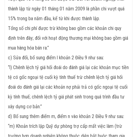
thành lập từ ngày 01 tháng 01 năm 2009 là phần chi vượt quá
15% trong ba năm đầu, kể từ khi được thành lập.
Tổng số chi phí được trừ không bao gồm các khoản chi quy
định trên đây; đối với hoạt động thương mại không bao gồm giá
mua hàng hóa bán ra.”
c) Sửa đổi, bổ sung điểm l khoản 2 Điều 9 như sau:
“l) Chênh lệch tỷ giá hối đoái do đánh giá lại các khoản mục tiền
tệ có gốc ngoại tệ cuối kỳ tính thuế trừ chênh lệch tỷ giá hối
đoái do đánh giá lại các khoản nợ phải trả có gốc ngoại tệ cuối
kỳ tính thuế; chênh lệch tỷ giá phát sinh trong quá trình đầu tư
xây dựng cơ bản.”
d) Bổ sung thêm điểm m, điểm n vào khoản 2 Điều 9 như sau:
“m) Khoản trích lập Quỹ dự phòng trợ cấp mất việc làm (trừ
trường hợp doanh nghiệp không thuộc diện bắt buộc tham gia