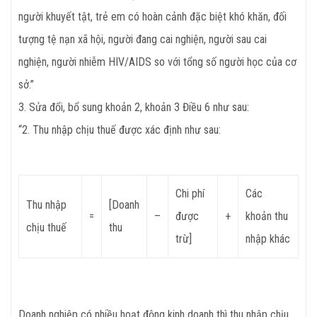
người khuyết tật, trẻ em có hoàn cảnh đặc biệt khó khăn, đối
tượng tệ nạn xã hội, người đang cai nghiện, người sau cai
nghiện, người nhiễm HIV/AIDS so với tổng số người học của cơ
sở.”
3. Sửa đổi, bổ sung khoản 2, khoản 3 Điều 6 như sau:
“2. Thu nhập chịu thuế được xác định như sau:
Chi phí
Các
Thu nhập
[Doanh
=
–
được
+
khoản thu
chịu thuế
thu
trừ]
nhập khác
Doanh nghiệp có nhiều hoạt động kinh doanh thì thu nhập chịu