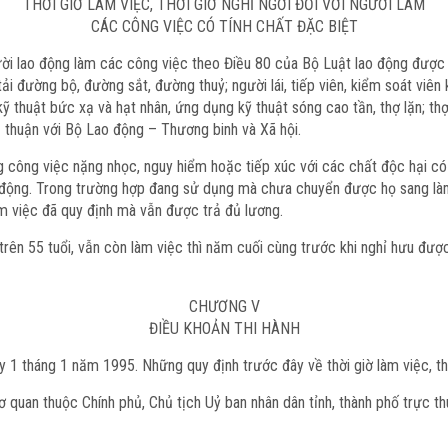
THỜI GIỜ LÀM VIỆC, THỜI GIỜ NGHỈ NGƠI ĐỐI VỚI NGƯỜI LÀM
CÁC CÔNG VIỆC CÓ TÍNH CHẤT ĐẶC BIỆT
gười lao động làm các công việc theo Điều 80 của Bộ Luật lao động được
tải đường bộ, đường sắt, đường thuỷ; người lái, tiếp viên, kiểm soát viê
 kỹ thuật bức xạ và hạt nhân, ứng dụng kỹ thuật sóng cao tần, thợ lặn; th
hoả thuận với Bộ Lao động – Thương binh và Xã hội.
ông việc nặng nhọc, nguy hiểm hoặc tiếp xúc với các chất độc hại có 
 động. Trong trường hợp đang sử dụng mà chưa chuyển được họ sang là
làm việc đã quy định mà vẫn được trả đủ lương.
 trên 55 tuổi, vẫn còn làm việc thì năm cuối cùng trước khi nghỉ hưu đ
CHƯƠNG V
ĐIỀU KHOẢN THI HÀNH
y 1 tháng 1 năm 1995. Những quy định trước đây về thời giờ làm việc, thời
quan thuộc Chính phủ, Chủ tịch Uỷ ban nhân dân tỉnh, thành phố trực th