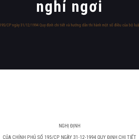
nghỉ ngơi
195/CP ngày 31/12/1994 Quy định chi tiết và hướng dẫn thi hành một số điều của bộ luật 
NGHỊ ĐỊNH
CỦA CHÍNH PHỦ SỐ 195/CP NGÀY 31-12-1994 QUY ĐỊNH CHI TIẾT