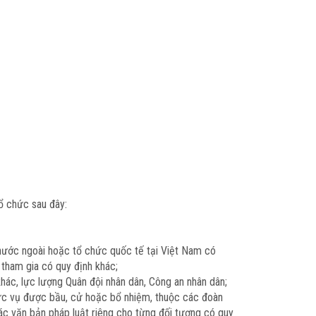
tổ chức sau đây:
 nước ngoài hoặc tổ chức quốc tế tại Việt Nam có
tham gia có quy định khác;
 khác, lực lượng Quân đội nhân dân, Công an nhân dân;
hức vụ được bầu, cử hoặc bổ nhiệm, thuộc các đoàn
các văn bản pháp luật riêng cho từng đối tượng có quy