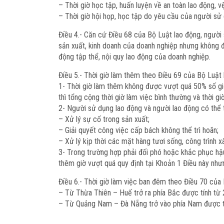
– Thời giờ học tập, huấn luyện về an toàn lao động, vệ
– Thời giờ hội họp, học tập do yêu cầu của người s
Điều 4.-
Căn cứ Điều 68 của Bộ Luật lao động, người s
sản xuất, kinh doanh của doanh nghiệp nhưng không đư
động tập thể, nội quy lao động của doanh nghiệp.
Điều 5.-
Thời giờ làm thêm theo Điều 69 của Bộ Luật 
1- Thời giờ làm thêm không được vượt quá 50% số giờ 
thì tổng cộng thời giờ làm việc bình thường và thời
2- Người sử dụng lao động và người lao động có thể 
– Xử lý sự cố trong sản xuất;
– Giải quyết công việc cấp bách không thể trì hoãn;
– Xử lý kịp thời các mặt hàng tươi sống, công trìn
3- Trong trường hợp phải đối phó hoặc khắc phục hậu 
thêm giờ vượt quá quy định tại Khoản 1 Điều này như
Điều 6.-
Thời giờ làm việc ban đêm theo Điều 70 của 
– Từ Thừa Thiên – Huế trở ra phía Bắc được tính từ 2
– Từ Quảng Nam – Đà Nẵng trở vào phía Nam được tín