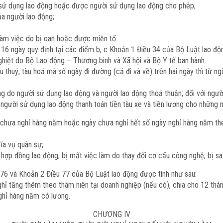
i sử dụng lao động hoặc được người sử dụng lao động cho phép;
ủa người lao động;
 làm việc do bị oan hoặc được miễn tố.
16 ngày quy định tại các điểm b, c Khoản 1 Điều 34 của Bộ Luật lao độ
ghiệt do Bộ Lao động – Thương binh và Xã hội và Bộ Y tế ban hành.
u thuỷ, tàu hoả mà số ngày đi đường (cả đi và về) trên hai ngày thì từ ng
ng do người sử dụng lao động và người lao động thoả thuận; đối với người
c người sử dụng lao động thanh toán tiền tàu xe và tiền lương cho những 
chưa nghỉ hàng năm hoặc ngày chưa nghỉ hết số ngày nghỉ hàng năm th
ĩa vụ quân sự;
p đồng lao động; bị mất việc làm do thay đổi cơ cấu công nghệ; bị sa t
76 và Khoản 2 Điều 77 của Bộ Luật lao động được tính như sau:
ỉ tăng thêm theo thâm niên tại doanh nghiệp (nếu có), chia cho 12 thán
ghỉ hàng năm có lương.
CHƯƠNG IV