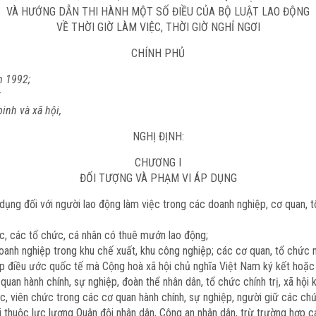
VÀ HƯỚNG DẪN THI HÀNH MỘT SỐ ĐIỀU CỦA BỘ LUẬT LAO ĐỘNG
VỀ THỜI GIỜ LÀM VIỆC, THỜI GIỜ NGHỈ NGƠI
CHÍNH PHỦ
m 1992;
;
inh và xã hội,
NGHỊ ĐỊNH:
CHƯƠNG I
ĐỐI TƯỢNG VÀ PHẠM VI ÁP DỤNG
 dụng đối với người lao động làm việc trong các doanh nghiệp, cơ quan, 
c, các tổ chức, cá nhân có thuê mướn lao động;
oanh nghiệp trong khu chế xuất, khu công nghiệp; các cơ quan, tổ chức
p điều ước quốc tế mà Cộng hoà xã hội chủ nghĩa Việt Nam ký kết hoặc 
quan hành chính, sự nghiệp, đoàn thể nhân dân, tổ chức chính trị, xã hội
c, viên chức trong các cơ quan hành chính, sự nghiệp, người giữ các c
ười thuộc lực lượng Quân đội nhân dân, Công an nhân dân, trừ trường hợp 