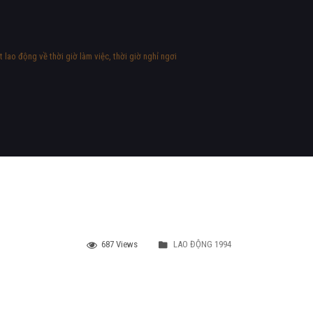
lao động về thời giờ làm việc, thời giờ nghỉ ngơi
687 Views
LAO ĐỘNG 1994