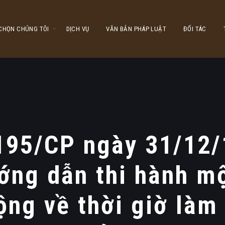
 CHỌN CHÚNG TÔI
DỊCH VỤ
VĂN BẢN PHÁP LUẬT
ĐỐI TÁC
 195/CP ngày 31/12/
ướng dẫn thi hành m
ộng về thời giờ làm 