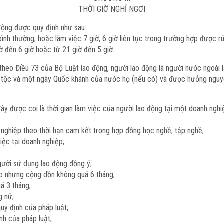
THỜI GIỜ NGHỈ NGƠI
động được quy định như sau:
bình thường; hoặc làm việc 7 giờ, 6 giờ liên tục trong trường hợp được rú
ờ đến 6 giờ hoặc từ 21 giờ đến 5 giờ.
heo Điều 73 của Bộ Luật lao động, người lao động là người nước ngoài 
 tộc và một ngày Quốc khánh của nước họ (nếu có) và được hưởng nguy
đây được coi là thời gian làm việc của người lao động tại một doanh ngh
h nghiệp theo thời hạn cam kết trong hợp đồng học nghề, tập nghề;
iệc tại doanh nghiệp;
gười sử dụng lao động đồng ý;
iệp nhưng cộng dồn không quá 6 tháng;
á 3 tháng;
g nữ;
uy định của pháp luật;
nh của pháp luật;