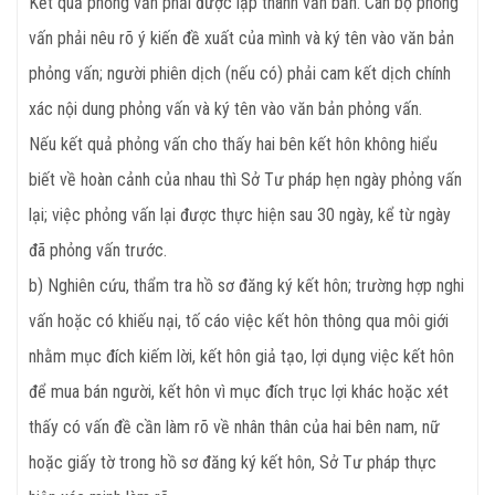
Kết quả phỏng vấn phải được lập thành văn bản. Cán bộ phỏng
vấn phải nêu rõ ý kiến đề xuất của mình và ký tên vào văn bản
phỏng vấn; người phiên dịch (nếu có) phải cam kết dịch chính
xác nội dung phỏng vấn và ký tên vào văn bản phỏng vấn.
Nếu kết quả phỏng vấn cho thấy hai bên kết hôn không hiểu
biết về hoàn cảnh của nhau thì Sở Tư pháp hẹn ngày phỏng vấn
lại; việc phỏng vấn lại được thực hiện sau 30 ngày, kể từ ngày
đã phỏng vấn trước.
b) Nghiên cứu, thẩm tra hồ sơ đăng ký kết hôn; trường hợp nghi
vấn hoặc có khiếu nại, tố cáo việc kết hôn thông qua môi giới
nhằm mục đích kiếm lời, kết hôn giả tạo, lợi dụng việc kết hôn
để mua bán người, kết hôn vì mục đích trục lợi khác hoặc xét
thấy có vấn đề cần làm rõ về nhân thân của hai bên nam, nữ
hoặc giấy tờ trong hồ sơ đăng ký kết hôn, Sở Tư pháp thực