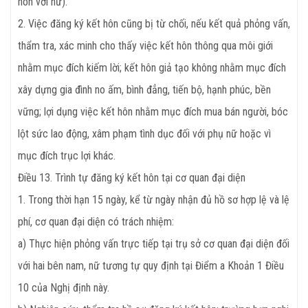
hôn với nữ).
2. Việc đăng ký kết hôn cũng bị từ chối, nếu kết quả phỏng vấn,
thẩm tra, xác minh cho thấy việc kết hôn thông qua môi giới
nhằm mục đích kiếm lời; kết hôn giả tạo không nhằm mục đích
xây dựng gia đình no ấm, bình đẳng, tiến bộ, hạnh phúc, bền
vững; lợi dụng việc kết hôn nhằm mục đích mua bán người, bóc
lột sức lao động, xâm phạm tình dục đối với phụ nữ hoặc vì
mục đích trục lợi khác.
Điều
13. Trình tự đăng ký kết hôn tại cơ quan đại diện
1. Trong thời hạn 15 ngày, kể từ ngày nhận đủ hồ sơ hợp lệ và lệ
phí, cơ quan đại diện có trách nhiệm:
a) Thực hiện phỏng vấn trực tiếp tại trụ sở cơ quan đại diện đối
với hai bên nam, nữ tương tự quy định tại Điểm a Khoản 1 Điều
10 của Nghị định này.