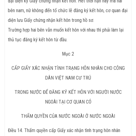
đại diện ký Giấy chứng nhận kết hôn. Hết thời hạn này mà hai
bên nam, nữ không đến tổ chức lễ đăng ký kết hôn, cơ quan đại
diện lưu Giấy chứng nhận kết hôn trong hồ sơ.
Trường hợp hai bên vẫn muốn kết hôn với nhau thì phải làm lại
thủ tục đăng ký kết hôn từ đầu.
Mục 2
CẤP GIẤY XÁC NHẬN TÌNH TRẠNG HÔN NHÂN CHO CÔNG
DÂN VIỆT NAM CƯ TRÚ
TRONG NƯỚC ĐỂ ĐĂNG KÝ KẾT HÔN VỚI NGƯỜI NƯỚC
NGOÀI TẠI CƠ QUAN CÓ
THẨM QUYỀN CỦA NƯỚC NGOÀI Ở NƯỚC NGOÀI
Điều
14. Thẩm quyền cấp Giấy xác nhận tình trạng hôn nhân