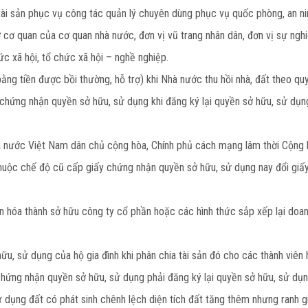
, tài sản phục vụ công tác quản lý chuyên dùng phục vụ quốc phòng, an ni
 cơ quan của cơ quan nhà nước, đơn vị vũ trang nhân dân, đơn vị sự nghiệ
hức xã hội, tổ chức xã hội – nghề nghiệp.
ằng tiền được bồi thường, hỗ trợ) khi Nhà nước thu hồi nhà, đất theo quy
 chứng nhận quyền sở hữu, sử dụng khi đăng ký lại quyền sở hữu, sử dụn
à nước Việt Nam dân chủ cộng hòa, Chính phủ cách mạng lâm thời Cộng
huộc chế độ cũ cấp giấy chứng nhận quyền sở hữu, sử dụng nay đổi gi
 hóa thành sở hữu công ty cổ phần hoặc các hình thức sắp xếp lại doa
, sử dụng của hộ gia đình khi phân chia tài sản đó cho các thành viên hộ
chứng nhận quyền sở hữu, sử dụng phải đăng ký lại quyền sở hữu, sử dụn
 dụng đất có phát sinh chênh lệch diện tích đất tăng thêm nhưng ranh gi