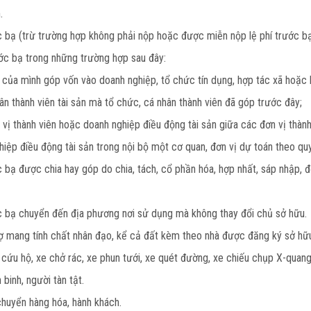
.
ước bạ (trừ trường hợp không phải nộp hoặc được miễn nộp lệ phí trước 
ước bạ trong những trường hợp sau đây:
 của mình góp vốn vào doanh nghiệp, tổ chức tín dụng, hợp tác xã hoặc k
ân thành viên tài sản mà tổ chức, cá nhân thành viên đã góp trước đây;
vị thành viên hoặc doanh nghiệp điều động tài sản giữa các đơn vị thành
hiệp điều động tài sản trong nội bộ một cơ quan, đơn vị dự toán theo q
ớc bạ được chia hay góp do chia, tách, cổ phần hóa, hợp nhất, sáp nhập, 
ước bạ chuyển đến địa phương nơi sử dụng mà không thay đổi chủ sở hữu.
trợ mang tính chất nhân đạo, kể cả đất kèm theo nhà được đăng ký sở hữ
cứu hộ, xe chở rác, xe phun tưới, xe quét đường, xe chiếu chụp X-quang
binh, người tàn tật.
huyển hàng hóa, hành khách.