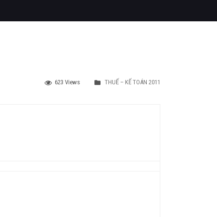
623 Views
THUẾ – KẾ TOÁN 2011