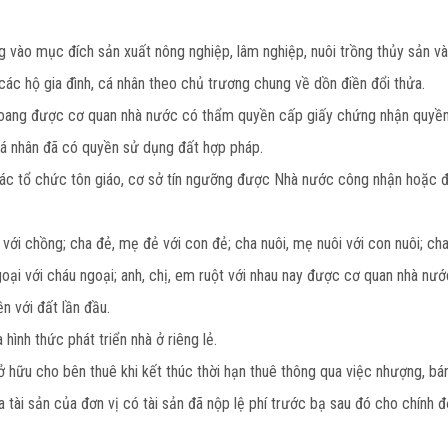
vào mục đích sản xuất nông nghiệp, lâm nghiệp, nuôi trồng thủy sản và
ác hộ gia đình, cá nhân theo chủ trương chung về dồn điền đổi thửa.
i hoang được cơ quan nhà nước có thẩm quyền cấp giấy chứng nhận quyề
cá nhân đã có quyền sử dụng đất hợp pháp.
ác tổ chức tôn giáo, cơ sở tín ngưỡng được Nhà nước công nhận hoặc 
 với chồng; cha đẻ, mẹ đẻ với con đẻ; cha nuôi, mẹ nuôi với con nuôi; c
à ngoại với cháu ngoại; anh, chị, em ruột với nhau nay được cơ quan nhà
n với đất lần đầu.
hình thức phát triển nhà ở riêng lẻ.
 hữu cho bên thuê khi kết thúc thời hạn thuê thông qua việc nhượng, bán 
tài sản của đơn vị có tài sản đã nộp lệ phí trước bạ sau đó cho chính đơn