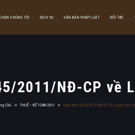
 CHỌN CHÚNG TÔI
DỊCH VỤ
VĂN BẢN PHÁP LUẬT
ĐỐI TÁC
45/2011/NĐ-CP về L
ang Chủ
THUẾ – KẾ TOÁN 2011
Nghị định số 45/2011/NĐ-CP về Lệ phí trước 