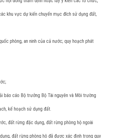
hức hội đồng thẩm định hoặc lấy ý kiến các tổ chức,
 các khu vực dự kiến chuyển mục đích sử dụng đất,
 quốc phòng, an ninh của cả nước; quy hoạch phát
ước;
ải báo cáo Bộ trưởng Bộ Tài nguyên và Môi trường
ạch, kế hoạch sử dụng đất.
 nước, đất rừng đặc dụng, đất rừng phòng hộ ngoài
 dụng, đất rừng phòng hộ đã được xác định trong quy