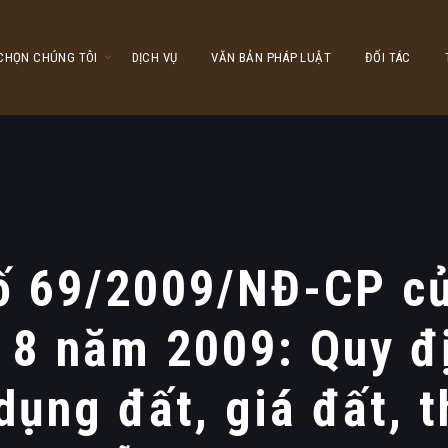
 CHỌN CHÚNG TÔI
DỊCH VỤ
VĂN BẢN PHÁP LUẬT
ĐỐI TÁC
ố 69/2009/NĐ-CP c
 8 năm 2009: Quy đ
ụng đất, giá đất, t