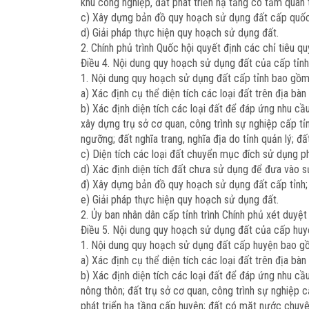
khu công nghiệp, đất phát triển hạ tầng có tầm quan t
c) Xây dựng bản đồ quy hoạch sử dụng đất cấp quốc
d) Giải pháp thực hiện quy hoạch sử dụng đất.
2. Chính phủ trình Quốc hội quyết định các chỉ tiêu 
Điều 4. Nội dung quy hoạch sử dụng đất của cấp tỉnh
1. Nội dung quy hoạch sử dụng đất cấp tỉnh bao gồm
a) Xác định cụ thể diện tích các loại đất trên địa b
b) Xác định diện tích các loại đất để đáp ứng nhu cầu 
xây dựng trụ sở cơ quan, công trình sự nghiệp cấp tỉnh
ngưỡng; đất nghĩa trang, nghĩa địa do tỉnh quản lý; đất
c) Diện tích các loại đất chuyển mục đích sử dụng p
d) Xác định diện tích đất chưa sử dụng để đưa vào s
đ) Xây dựng bản đồ quy hoạch sử dụng đất cấp tỉnh;
e) Giải pháp thực hiện quy hoạch sử dụng đất.
2. Ủy ban nhân dân cấp tỉnh trình Chính phủ xét duyệt
Điều 5. Nội dung quy hoạch sử dụng đất của cấp huy
1. Nội dung quy hoạch sử dụng đất cấp huyện bao g
a) Xác định cụ thể diện tích các loại đất trên địa b
b) Xác định diện tích các loại đất để đáp ứng nhu cầu
nông thôn; đất trụ sở cơ quan, công trình sự nghiệp c
phát triển hạ tầng cấp huyện; đất có mặt nước chuyên