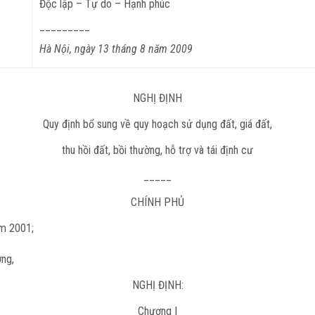
Độc lập – Tự do – Hạnh phúc
_________
Hà Nội, ngày 13 tháng 8 năm 2009
NGHỊ ĐỊNH
Quy định bổ sung về quy hoạch sử dụng đất, giá đất,
thu hồi đất, bồi thường, hỗ trợ và tái định cư
_____
CHÍNH PHỦ
ăm 2001;
ờng,
NGHỊ ĐỊNH:
Chương I