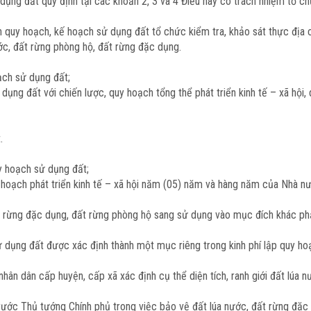
dụng đất quy định tại các khoản 2, 3 và 4 Điều này có trách nhiệm tổ c
nh quy hoạch, kế hoạch sử dụng đất tổ chức kiểm tra, khảo sát thực địa
ớc, đất rừng phòng hộ, đất rừng đặc dụng.
ạch sử dụng đất;
ng đất với chiến lược, quy hoạch tổng thể phát triển kinh tế – xã hội,
.
y hoạch sử dụng đất;
hoạch phát triển kinh tế – xã hội năm (05) năm và hàng năm của Nhà n
ất rừng đặc dụng, đất rừng phòng hộ sang sử dụng vào mục đích khác ph
ử dụng đất được xác định thành một mục riêng trong kinh phí lập quy ho
 nhân dân cấp huyện, cấp xã xác định cụ thể diện tích, ranh giới đất lúa
trước Thủ tướng Chính phủ trong việc bảo vệ đất lúa nước, đất rừng đặc