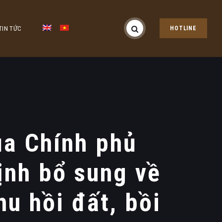
TIN TỨC
HOTLINE
ủa Chính phủ
ịnh bổ sung về
hu hồi đất, bồi