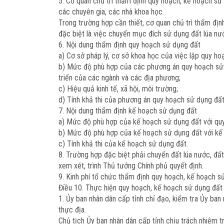
5. Cơ quan chủ trì thẩm định quy hoạch, kế hoạch sử 
các chuyên gia, các nhà khoa học.
Trong trường hợp cần thiết, cơ quan chủ trì thẩm đị
đặc biệt là việc chuyển mục đích sử dụng đất lúa nư
6. Nội dung thẩm định quy hoạch sử dụng đất
a) Cơ sở pháp l
ý, cơ sở khoa học của việc lập quy ho
b) Mức độ phù hợp của các phương án quy hoạch sử dụ
triển của các ngành và các địa phương;
c) Hiệu quả kinh tế, xã hội, môi trường;
d) Tính khả thi của phương án quy hoạch sử dụng đất
7. Nội dung thẩm định kế hoạch sử dụng đất
a) Mức độ phù hợp của kế hoạch sử dụng đất với qu
b) Mức độ phù hợp của kế hoạch sử dụng đất với kế 
c) Tính khả thi của kế hoạch sử dụng đất.
8. Trường hợp đặc biệt phải chuyển đất lúa nước, đ
xem xét, trình Thủ tướng Chính phủ quyết định.
9. Kinh phí tổ chức thẩm định quy hoạch, kế hoạch s
Điều 10. Thực hiện quy hoạch, kế hoạch sử dụng đất
1. Ủy ban nhân dân cấp tỉnh chỉ đạo, kiểm tra Ủy ban
thực địa.
Chủ tịch Ủy ban nhân dân cấp tỉnh chịu trách nhiệm 