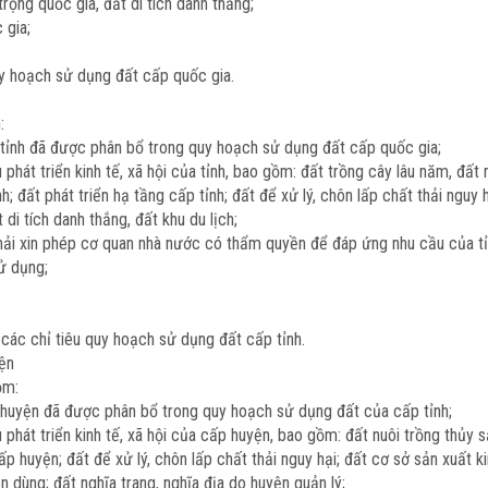
rọng quốc gia, đất di tích danh thắng;
 gia;
quy hoạch sử dụng đất cấp quốc gia.
:
àn tỉnh đã được phân bổ trong quy hoạch sử dụng đất cấp quốc gia;
phát triển kinh tế, xã hội của tỉnh, bao gồm: đất trồng cây lâu năm, đất 
; đất phát triển hạ tầng cấp tỉnh; đất để xử lý, chôn lấp chất thải nguy 
 di tích danh thắng, đất khu du lịch;
hải xin phép cơ quan nhà nước có thẩm quyền để đáp ứng nhu cầu của tỉ
ử dụng;
 các chỉ tiêu quy hoạch sử dụng đất cấp tỉnh.
ện
ồm:
àn huyện đã được phân bổ trong quy hoạch sử dụng đất của cấp tỉnh;
 phát triển kinh tế, xã hội của cấp huyện, bao gồm: đất nuôi trồng thủy 
ấp huyện; đất để xử lý, chôn lấp chất thải nguy hại; đất cơ sở sản xuất 
 dùng; đất nghĩa trang, nghĩa địa do huyện quản lý;