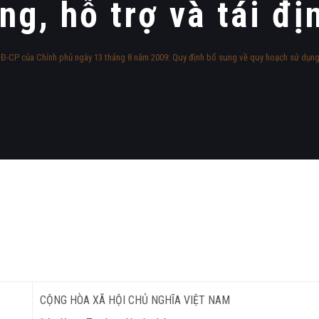
ng, hỗ trợ và tái đị
-CP của Chính phủ ngày 13 tháng 8 năm 2009: Quy định bổ sung về quy hoạch sử dụng đất
CỘNG HÒA XÃ HỘI CHỦ NGHĨA VIỆT NAM