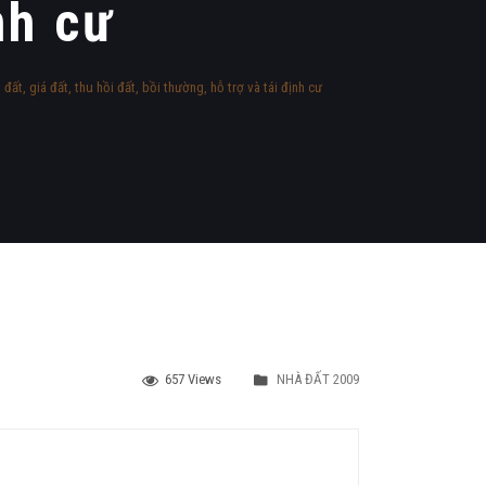
nh cư
, giá đất, thu hồi đất, bồi thường, hỗ trợ và tái định cư
657 Views
NHÀ ĐẤT 2009