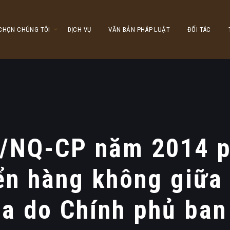
 CHỌN CHÚNG TÔI
DỊCH VỤ
VĂN BẢN PHÁP LUẬT
ĐỐI TÁC
8/NQ-CP năm 2014 p
ển hàng không giữa 
i-a do Chính phủ ban