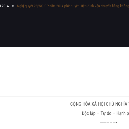
 2014
Nghị quyết 28/NQ-CP năm 2014 phê duyệt Hiệp định vận chuyển hàng không g
CỘNG HÒA XÃ HỘI CHỦ NGHĨA 
Độc lập – Tự do – Hạnh 
—————-