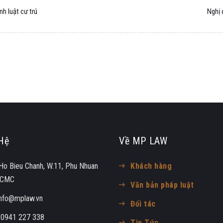
nh luật cư trú
Nghị 
Hệ
Về MP LAW
Ho Bieu Chanh, W.11, Phu Nhuan
Khách hàng
 HCMC
Văn bản pháp luật
info@mplaw.vn
Đối tác
:
0941 227 338
Tin Tức