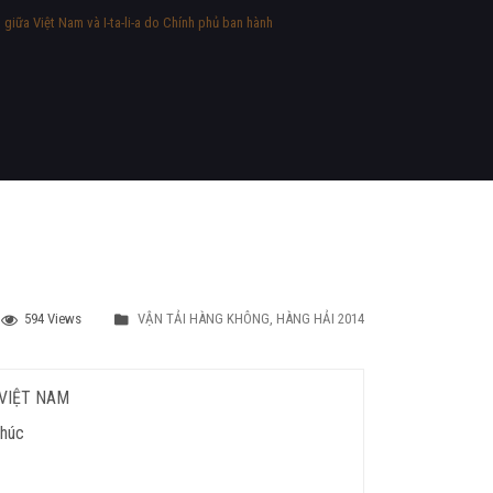
iữa Việt Nam và I-ta-li-a do Chính phủ ban hành
594 Views
VẬN TẢI HÀNG KHÔNG, HÀNG HẢI 2014
VIỆT NAM
phúc