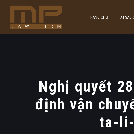
TRANG CHỦ
TẠI SAO
Nghị quyết 2
định vận chuy
ta-l