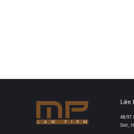
Liên 
48/9T 
Dist.,