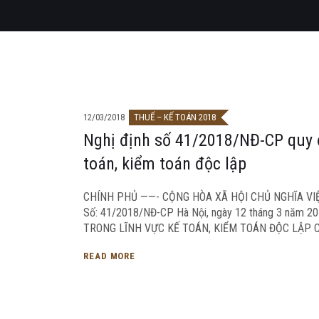
12/03/2018
THUẾ – KẾ TOÁN 2018
Nghị định số 41/2018/NĐ-CP quy đ
toán, kiểm toán độc lập
CHÍNH PHỦ ——- CỘNG HÒA XÃ HỘI CHỦ NGHĨA VIỆ
Số: 41/2018/NĐ-CP Hà Nội, ngày 12 tháng 3 năm
TRONG LĨNH VỰC KẾ TOÁN, KIỂM TOÁN ĐỘC LẬP Căn 
READ MORE