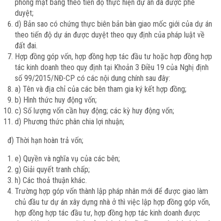
phóng mặt bằng theo tiến độ thực hiện dự án đã được phê
duyệt;
d) Bản sao có chứng thực biên bản bàn giao mốc giới của dự án
theo tiến độ dự án được duyệt theo quy định của pháp luật về
đất đai.
Hợp đồng góp vốn, hợp đồng hợp tác đầu tư hoặc hợp đồng hợp
tác kinh doanh theo quy định tại Khoản 3 Điều 19 của Nghị định
số 99/2015/NĐ-CP có các nội dung chính sau đây:
a) Tên và địa chỉ của các bên tham gia ký kết hợp đồng;
b) Hình thức huy động vốn;
c) Số lượng vốn cần huy động; các kỳ huy động vốn;
d) Phương thức phân chia lợi nhuận;
đ) Thời hạn hoàn trả vốn;
e) Quyền và nghĩa vụ của các bên;
g) Giải quyết tranh chấp;
h) Các thoả thuận khác.
Trường hợp góp vốn thành lập pháp nhân mới để được giao làm
chủ đầu tư dự án xây dựng nhà ở thì việc lập hợp đồng góp vốn,
hợp đồng hợp tác đầu tư, hợp đồng hợp tác kinh doanh được