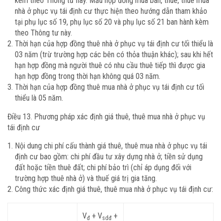
kèm theo Thông tư này. Mẫu hợp đồng mua bán, thuê, thuê mua
nhà ở phục vụ tái định cư thực hiện theo hướng dẫn tham khảo
tại phụ lục số 19, phụ lục số 20 và phụ lục số 21 ban hành kèm
theo Thông tư này.
Thời hạn của hợp đồng thuê nhà ở phục vụ tái định cư tối thiểu là
03 năm (trừ trường hợp các bên có thỏa thuận khác); sau khi hết
hạn hợp đồng mà người thuê có nhu cầu thuê tiếp thì được gia
hạn hợp đồng trong thời hạn không quá 03 năm.
Thời hạn của hợp đồng thuê mua nhà ở phục vụ tái định cư tối
thiểu là 05 năm.
Điều 13. Phương pháp xác định giá thuê, thuê mua nhà ở phục vụ
tái định cư
Nội dung chi phí cấu thành giá thuê, thuê mua nhà ở phục vụ tái
định cư bao gồm: chi phí đầu tư xây dựng nhà ở; tiền sử dụng
đất hoặc tiền thuê đất; chi phí bảo trì (chỉ áp dụng đối với
trường hợp thuê nhà ở) và thuế giá trị gia tăng.
Công thức xác định giá thuê, thuê mua nhà ở phục vụ tái định cư:
V
+ V
+
đ
sdđ