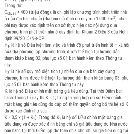
1
chuẩn
1
2
Trong đó:
C
= 400 (triệu đồng): là chi phí lập chương trình phát triển nhà
chuẩn
2
ở của địa bàn chuẩn (địa bàn giả định có quy mô 1.000 km
); chi
phí này được xác định trên cơ sở thực hiện các nội dung của
chương trình phát triển nhà ở quy định tại Khoản 2 Điều 3 của Nghị
định 99/2015/NĐ-CP.
H
: là hệ số Điều kiện làm việc và trình độ phát triển kinh tế – xã hội
1
của địa phương lập chương trình, được thể hiện tại hướng dẫn
tham khảo bảng 02, phụ lục số 01 ban hành kèm theo Thông tư
này.
H
: là hệ số quy mô diện tích tự nhiên của địa bàn xây dựng
2
chương trình, được thể hiện tại hướng dẫn tham khảo bảng 03, phụ
lục số 01 ban hành kèm theo Thông tư này.
K: là hệ số Điều chỉnh mặt bằng giá tiêu dùng. Tại thời Điểm ban
hành Thông tư này thì K = 1; trong trường hợp có sự Điều chỉnh
mặt bằng giá tiêu dùng do cấp có thẩm quyền công bố thì hệ số K
được xác định như sau:
K = 0,5 x (1 + K
). Trong đó K
là hệ số Điều chỉnh mặt bằng giá
1
1
tiêu dùng và được xác định bằng chỉ số giá tiêu dùng do Nhà nước
ban hành tại thời Điểm lập dự toán chia cho chỉ số giá tiêu dùng tại