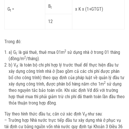
B
t
G
=
x K x (1+GTGT)
t
12
Trong đó:
2
a) G
: là giá thuê, thuê mua 01m
sử dụng nhà ở trong 01 tháng
t
2
(đồng/m
/tháng).
b) V
: là toàn bộ chi phí hợp lý trước thuế để thực hiện đầu tư
đ
xây dựng công trình nhà ở (bao gồm cả các chi phí được phân
bổ cho công trình) theo quy định của pháp luật về quản lý đầu tư
2
xây dựng công trình, được phân bổ hàng năm cho 1m
sử dụng
theo nguyên tắc bảo toàn vốn. Khi xác định Vđ đối với trường
hợp thuê mua thì phải giảm trừ chi phí đã thanh toán lần đầu theo
thỏa thuận trong hợp đồng.
Tùy theo hình thức đầu tư, căn cứ xác định V
như sau:
đ
– Trường hợp Nhà nước trực tiếp đầu tư xây dựng nhà ở phục vụ
tái định cư bằng nguồn vốn nhà nước quy định tại Khoản 3 Điều 36