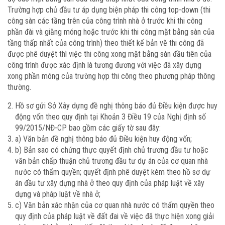
Trường hợp chủ đầu tư áp dụng biện pháp thi công top-down (thi
công sàn các tầng trên của công trình nhà ở trước khi thi công
phần đài và giằng móng hoặc trước khi thi công mặt bằng sàn của
tầng thấp nhất của công trình) theo thiết kế bản vẽ thi công đã
được phê duyệt thì việc thi công xong mặt bằng sàn đầu tiên của
công trình được xác định là tương đương với việc đã xây dựng
xong phần móng của trường hợp thi công theo phương pháp thông
thường.
Hồ sơ gửi Sở Xây dựng đề nghị thông báo đủ Điều kiện được huy
động vốn theo quy định tại Khoản 3 Điều 19 của Nghị định số
99/2015/NĐ-CP bao gồm các giấy tờ sau đây:
a) Văn bản đề nghị thông báo đủ Điều kiện huy động vốn;
b) Bản sao có chứng thực quyết định chủ trương đầu tư hoặc
văn bản chấp thuận chủ trương đầu tư dự án của cơ quan nhà
nước có thẩm quyền; quyết định phê duyệt kèm theo hồ sơ dự
án đầu tư xây dựng nhà ở theo quy định của pháp luật về xây
dựng và pháp luật về nhà ở;
c) Văn bản xác nhận của cơ quan nhà nước có thẩm quyền theo
quy định của pháp luật về đất đai về việc đã thực hiện xong giải