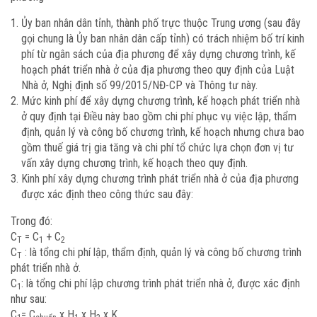
Ủy ban nhân dân tỉnh, thành phố trực thuộc Trung ương (sau đây
gọi chung là Ủy ban nhân dân cấp tỉnh) có trách nhiệm bố trí kinh
phí từ ngân sách của địa phương để xây dựng chương trình, kế
hoạch phát triển nhà ở của địa phương theo quy định của Luật
Nhà ở, Nghị định số 99/2015/NĐ-CP và Thông tư này.
Mức kinh phí để xây dựng chương trình, kế hoạch phát triển nhà
ở quy định tại Điều này bao gồm chi phí phục vụ việc lập, thẩm
định, quản lý và công bố chương trình, kế hoạch nhưng chưa bao
gồm thuế giá trị gia tăng và chi phí tổ chức lựa chọn đơn vị tư
vấn xây dựng chương trình, kế hoạch theo quy định.
Kinh phí xây dựng chương trình phát triển nhà ở của địa phương
được xác định theo công thức sau đây:
Trong đó:
C
= C
+ C
T
1
2
C
: là tổng chi phí lập, thẩm định, quản lý và công bố chương trình
T
phát triển nhà ở.
C
: là tổng chi phí lập chương trình phát triển nhà ở, được xác định
1
như sau:
C
= C
x H
x H
x K