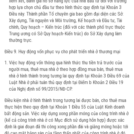
xem xét, đánh giá hồ sơ năng lực của nhà đầu tư đối với trường
hợp lựa chọn chủ đầu tư theo hình thức quy định tại Khoản 3
Điều này. Thành phần Tổ chuyên gia bao gồm đại diện các Sở:
Xây dựng, Tài nguyên và Môi trường, Kế hoạch và Đầu tư, Tài
chính, Quy hoạch – Kiến trúc (đối với các thành phố trực thuộc
Trung ương có Sở Quy hoạch-Kiến trúc) do Sở Xây dựng làm
thường trực.
Điều 9. Huy động vốn phục vụ cho phát triển nhà ở thương mại
Việc huy động vốn thông qua hình thức thu tiền trả trước của
người mua, thuê mua nhà ở theo hợp đồng mua bán, thuê mua
nhà ở hình thành trong tương lai quy định tại Khoản 3 Điều 69 của
Luật Nhà ở phải tuân thủ quy định tại Điểm b Khoản 2 Điều 19
của Nghị định số 99/2015/NĐ-CP.
Điều kiện nhà ở hình thành trong tương lai được bán, cho thuê mua
thực hiện theo quy định tại Khoản 1 Điều 55 của Luật Kinh doanh
bất động sản. Việc xây dựng xong phần móng của công trình nhà ở
(kể cả công trình nhà ở có Mục đích sử dụng hỗn hợp) được xác
định là giai đoạn đã thi công xong phần đài và giằng móng hoặc tới
độ cao mặt bằng sàn của tầng thấp nhất của công trình nhà ở đó.