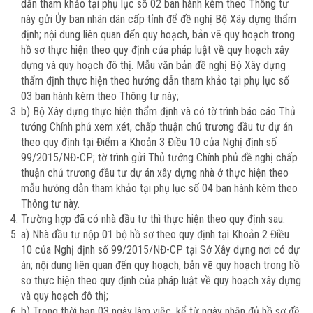
dẫn tham khảo tại phụ lục số 02 ban hành kèm theo Thông tư
này gửi Ủy ban nhân dân cấp tỉnh để đề nghị Bộ Xây dựng thẩm
định; nội dung liên quan đến quy hoạch, bản vẽ quy hoạch trong
hồ sơ thực hiện theo quy định của pháp luật về quy hoạch xây
dựng và quy hoạch đô thị. Mẫu văn bản đề nghị Bộ Xây dựng
thẩm định thực hiện theo hướng dẫn tham khảo tại phụ lục số
03 ban hành kèm theo Thông tư này;
b) Bộ Xây dựng thực hiện thẩm định và có tờ trình báo cáo Thủ
tướng Chính phủ xem xét, chấp thuận chủ trương đầu tư dự án
theo quy định tại Điểm a Khoản 3 Điều 10 của Nghị định số
99/2015/NĐ-CP; tờ trình gửi Thủ tướng Chính phủ đề nghị chấp
thuận chủ trương đầu tư dự án xây dựng nhà ở thực hiện theo
mẫu hướng dẫn tham khảo tại phụ lục số 04 ban hành kèm theo
Thông tư này.
Trường hợp đã có nhà đầu tư thì thực hiện theo quy định sau:
a) Nhà đầu tư nộp 01 bộ hồ sơ theo quy định tại Khoản 2 Điều
10 của Nghị định số 99/2015/NĐ-CP tại Sở Xây dựng nơi có dự
án; nội dung liên quan đến quy hoạch, bản vẽ quy hoạch trong hồ
sơ thực hiện theo quy định của pháp luật về quy hoạch xây dựng
và quy hoạch đô thị;
b) Trong thời hạn 03 ngày làm việc, kể từ ngày nhận đủ hồ sơ đề