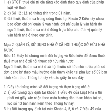
e) GTGT: thuế giá trị gia tăng xác định theo quy định của pháp
luật về thuế.
g) Số 12 : Là số tháng tính trong 01 năm.
Giá thuê, thuê mua trong công thức tại Khoản 2 Điều này chưa
bao gồm chi phí quản lý vận hành; chi phí quản lý vận hành do
người thuê, thuê mua nhà ở đóng trực tiếp cho đơn vị quản lý
vận hành nhà ở theo quy định.
Mục 2. QUẢN LÝ, SỬ DỤNG NHÀ Ở XÃ HỘI THUỘC SỞ HỮU NHÀ
NƯỚC
Điều 14. Giấy tờ chứng minh đối tượng và Điều kiện để được thuê,
thuê mua nhà ở xã hội thuộc sở hữu nhà nước
Người thuê, thuê mua nhà ở xã hội thuộc sở hữu nhà nước phải có
đơn đăng ký theo mẫu hướng dẫn tham khảo tại phụ lục số 09 ban
hành kèm theo Thông tư này và các giấy tờ sau đây:
Giấy tờ chứng minh về đối tượng và thực trạng nhà ở:
a) Đối tượng quy định tại Khoản 1 Điều 49 của Luật Nhà ở thì
phải có giấy xác nhận theo mẫu hướng dẫn tham khảo tại phụ
lục số 13 ban hành kèm theo Thông tư này;
b) Đối tượng quy định tại các Khoản 4, 5, 6 và 7 Điều 49 của