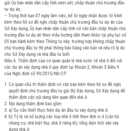
gửi Ủy ban nhân dân cấp tỉnh xem xét, chấp thuận chủ trương đầu
tư dự án;
– Trong thời hạn 07 ngày làm việc, kể từ ngày nhận được tờ trình
kèm theo hồ sơ đề nghị chấp thuận chủ trương đầu tư dự án của
Sở Xây dựng, Ủy ban nhân dân cấp tỉnh có văn bản chấp thuận chủ
trương đầu tư dự án theo mẫu hướng dẫn tham khảo tại phụ lục số
05 ban hành kèm theo Thông tư này; trường hợp không chấp thuận
chủ trương đầu tư thì phải thông báo bằng văn bản và nêu rõ lý do
cho Sở Xây dựng và nhà đầu tư biết.
Điều 6. Thẩm định của cơ quan quản lý nhà nước về nhà ở đối với
các dự án xây dựng nhà ở quy định tại Khoản 2, Khoản 3 Điều 9
của Nghị định số 99/2015/NĐ-CP
Cơ quan chủ trì thẩm định có văn bản kèm theo hồ sơ đề nghị
quyết định chủ trương đầu tư gửi Bộ Xây dựng, Sở Xây dựng để
thẩm định các nội dung liên quan đến nhà ở.
Nội dung thẩm định bao gồm:
a) Sự cần thiết thực hiện dự án đầu tư xây dựng nhà ở;
b) Tỷ lệ và số lượng các loại nhà ở tính theo đơn vị ở (căn hộ
chung cư, nhà biệt thự, nhà ở riêng lẻ); tổng diện tích sàn xây
dựng nhà ở;