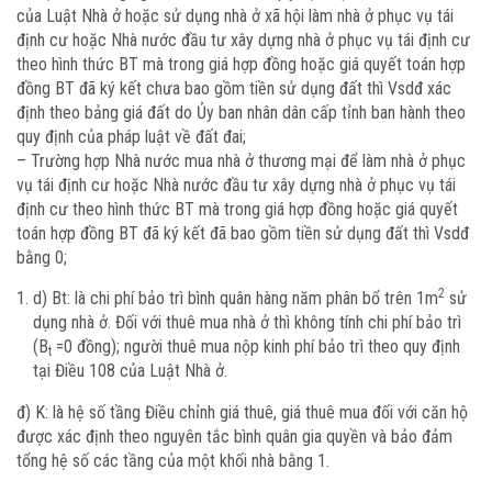
của Luật Nhà ở hoặc sử dụng nhà ở xã hội làm nhà ở phục vụ tái
định cư hoặc Nhà nước đầu tư xây dựng nhà ở phục vụ tái định cư
theo hình thức BT mà trong giá hợp đồng hoặc giá quyết toán hợp
đồng BT đã ký kết chưa bao gồm tiền sử dụng đất thì Vsdđ xác
định theo bảng giá đất do Ủy ban nhân dân cấp tỉnh ban hành theo
quy định của pháp luật về đất đai;
– Trường hợp Nhà nước mua nhà ở thương mại để làm nhà ở phục
vụ tái định cư hoặc Nhà nước đầu tư xây dựng nhà ở phục vụ tái
định cư theo hình thức BT mà trong giá hợp đồng hoặc giá quyết
toán hợp đồng BT đã ký kết đã bao gồm tiền sử dụng đất thì Vsdđ
bằng 0;
2
d) Bt: là chi phí bảo trì bình quân hàng năm phân bổ trên 1m
sử
dụng nhà ở. Đối với thuê mua nhà ở thì không tính chi phí bảo trì
(B
=0 đồng); người thuê mua nộp kinh phí bảo trì theo quy định
t
tại Điều 108 của Luật Nhà ở.
đ) K: là hệ số tầng Điều chỉnh giá thuê, giá thuê mua đối với căn hộ
được xác định theo nguyên tắc bình quân gia quyền và bảo đảm
tổng hệ số các tầng của một khối nhà bằng 1.