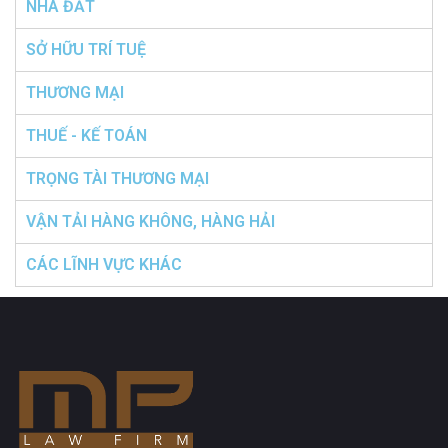
NHÀ ĐẤT
SỞ HỮU TRÍ TUỆ
THƯƠNG MẠI
THUẾ - KẾ TOÁN
TRỌNG TÀI THƯƠNG MẠI
VẬN TẢI HÀNG KHÔNG, HÀNG HẢI
CÁC LĨNH VỰC KHÁC