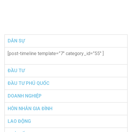
DÂN SỰ
[post-timeline template=”7″ category_id=”55″ ]
ĐẦU TƯ
ĐẦU TƯ PHÚ QUỐC
DOANH NGHIỆP
HÔN NHÂN GIA ĐÌNH
LAO ĐỘNG