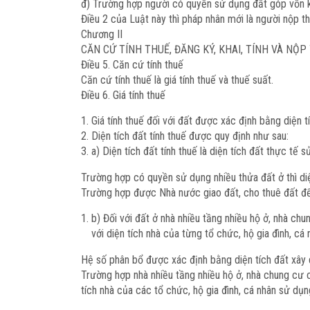
đ) Trường hợp người có quyền sử dụng đất góp vốn k
Điều 2 của Luật này thì pháp nhân mới là người nộp th
Chương II
CĂN CỨ TÍNH THUẾ, ĐĂNG KÝ, KHAI, TÍNH VÀ NỘP
Điều 5. Căn cứ tính thuế
Căn cứ tính thuế là giá tính thuế và thuế suất.
Điều 6. Giá tính thuế
Giá tính thuế đối với đất được xác định bằng diện t
Diện tích đất tính thuế được quy định như sau:
a) Diện tích đất tính thuế là diện tích đất thực tế s
Trường hợp có quyền sử dụng nhiều thửa đất ở thì diện 
Trường hợp được Nhà nước giao đất, cho thuê đất để 
b) Đối với đất ở nhà nhiều tầng nhiều hộ ở, nhà ch
với diện tích nhà của từng tổ chức, hộ gia đình, cá
Hệ số phân bổ được xác định bằng diện tích đất xây d
Trường hợp nhà nhiều tầng nhiều hộ ở, nhà chung cư 
tích nhà của các tổ chức, hộ gia đình, cá nhân sử dụn