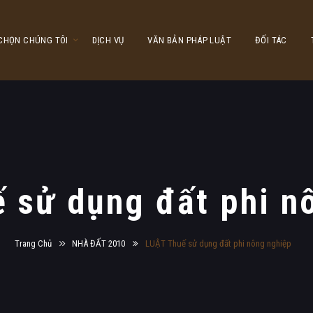
 CHỌN CHÚNG TÔI
DỊCH VỤ
VĂN BẢN PHÁP LUẬT
ĐỐI TÁC
 sử dụng đất phi n
Trang Chủ
NHÀ ĐẤT 2010
LUẬT Thuế sử dụng đất phi nông nghiệp