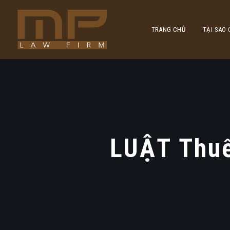
TRANG CHỦ
TẠI SAO
LUẬT Thuế