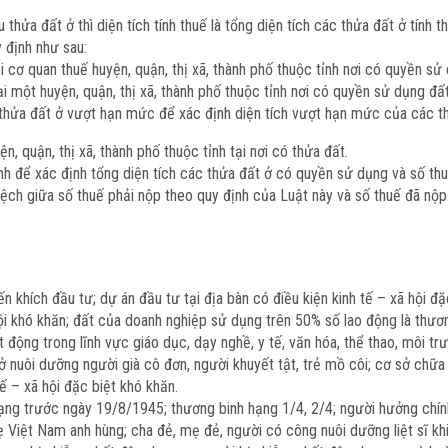
ửa đất ở thì diện tích tính thuế là tổng diện tích các thửa đất ở tính t
y định như sau:
ại cơ quan thuế huyện, quận, thị xã, thành phố thuộc tỉnh nơi có quyền sử
 một huyện, quận, thị xã, thành phố thuộc tỉnh nơi có quyền sử dụng đ
thửa đất ở vượt hạn mức để xác định diện tích vượt hạn mức của các t
, quận, thị xã, thành phố thuộc tỉnh tại nơi có thửa đất.
h để xác định tổng diện tích các thửa đất ở có quyền sử dụng và số thu
ch giữa số thuế phải nộp theo quy định của Luật này và số thuế đã nộp
n khích đầu tư; dự án đầu tư tại địa bàn có điều kiện kinh tế – xã hội đ
hội khó khăn; đất của doanh nghiệp sử dụng trên 50% số lao động là thươn
 động trong lĩnh vực giáo dục, dạy nghề, y tế, văn hóa, thể thao, môi tr
sở nuôi dưỡng người già cô đơn, người khuyết tật, trẻ mồ côi; cơ sở chữa 
ế – xã hội đặc biệt khó khăn.
g trước ngày 19/8/1945; thương binh hạng 1/4, 2/4; người hưởng chính
 Việt Nam anh hùng; cha đẻ, mẹ đẻ, người có công nuôi dưỡng liệt sĩ khi 