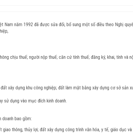
iệt Nam năm 1992 đã được sửa đổi, bổ sung một số điều theo Nghị qu
hiệp,
hông chịu thuế; người nộp thuế; căn cứ tính thuế; đăng ký, khai, tính và 
 đất xây dựng khu công nghiệp; đất làm mặt bằng xây dựng cơ sở sản xuấ
này sử dụng vào mục đích kinh doanh.
nh doanh bao gồm:
ao thông, thủy lợi; đất xây dựng công trình văn hóa, y tế, giáo dục và 