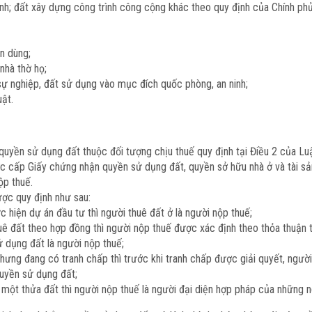
ảnh; đất xây dựng công trình công cộng khác theo quy định của Chính phủ
n dùng;
 nhà thờ họ;
sự nghiệp, đất sử dụng vào mục đích quốc phòng, an ninh;
uật.
 quyền sử dụng đất thuộc đối tượng chịu thuế quy định tại Điều 2 của Luậ
c cấp Giấy chứng nhận quyền sử dụng đất, quyền sở hữu nhà ở và tài sản 
ộp thuế.
ợc quy định như sau:
hiện dự án đầu tư thì người thuê đất ở là người nộp thuế;
ê đất theo hợp đồng thì người nộp thuế được xác định theo thỏa thuận
ử dụng đất là người nộp thuế;
ng đang có tranh chấp thì trước khi tranh chấp được giải quyết, người
quyền sử dụng đất;
một thửa đất thì người nộp thuế là người đại diện hợp pháp của những 