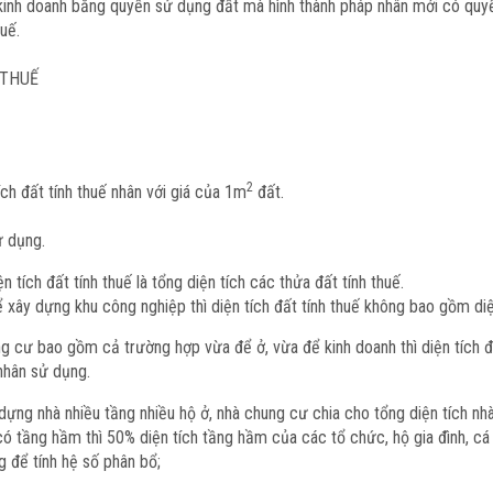
inh doanh bằng quyền sử dụng đất mà hình thành pháp nhân mới có quyền
uế.
 THUẾ
2
ích đất tính thuế nhân với giá của 1m
đất.
ử dụng.
tích đất tính thuế là tổng diện tích các thửa đất tính thuế.
xây dựng khu công nghiệp thì diện tích đất tính thuế không bao gồm di
ung cư bao gồm cả trường hợp vừa để ở, vừa để kinh doanh thì diện tích 
 nhân sử dụng.
ựng nhà nhiều tầng nhiều hộ ở, nhà chung cư chia cho tổng diện tích nhà
có tầng hầm thì 50% diện tích tầng hầm của các tổ chức, hộ gia đình, 
g để tính hệ số phân bổ;