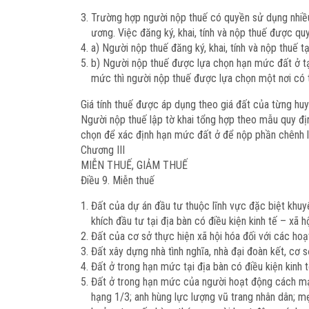
Trường hợp người nộp thuế có quyền sử dụng nhiều th
ương. Việc đăng ký, khai, tính và nộp thuế được qu
a) Người nộp thuế đăng ký, khai, tính và nộp thuế t
b) Người nộp thuế được lựa chọn hạn mức đất ở tại
mức thì người nộp thuế được lựa chọn một nơi có 
Giá tính thuế được áp dụng theo giá đất của từng huyện
Người nộp thuế lập tờ khai tổng hợp theo mẫu quy địn
chọn để xác định hạn mức đất ở để nộp phần chênh lệ
Chương III
MIỄN THUẾ, GIẢM THUẾ
Điều 9. Miễn thuế
Đất của dự án đầu tư thuộc lĩnh vực đặc biệt khuyế
khích đầu tư tại địa bàn có điều kiện kinh tế – xã 
Đất của cơ sở thực hiện xã hội hóa đối với các hoạt
Đất xây dựng nhà tình nghĩa, nhà đại đoàn kết, cơ 
Đất ở trong hạn mức tại địa bàn có điều kiện kinh t
Đất ở trong hạn mức của người hoạt động cách mạn
hạng 1/3; anh hùng lực lượng vũ trang nhân dân; mẹ