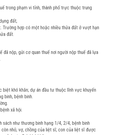
huế trong phạm vi tỉnh, thành phố trực thuộc trung
 dụng đất;
ất. Trường hợp có một hoặc nhiều thửa đất ở vượt hạn
hửa đất.
ế đã nộp, gửi cơ quan thuế nơi người nộp thuế đã lựa
.
ặc biệt khó khăn; dự án đầu tư thuộc lĩnh vực khuyến
g binh, bệnh binh.
ường.
bệnh xã hội.
 sách như thương binh hạng 1/4, 2/4; bệnh binh
còn nhỏ; vợ, chồng của liệt sĩ; con của liệt sĩ được