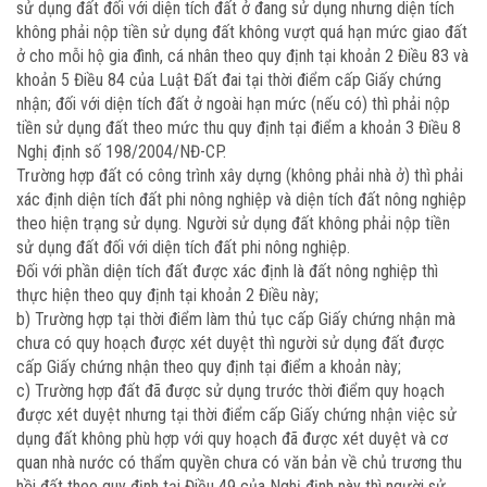
sử dụng đất đối với diện tích đất ở đang sử dụng nhưng diện tích
không phải nộp tiền sử dụng đất không vượt quá hạn mức giao đất
ở cho mỗi hộ gia đình, cá nhân theo quy định tại khoản 2 Điều 83 và
khoản 5 Điều 84 của Luật Đất đai tại thời điểm cấp Giấy chứng
nhận; đối với diện tích đất ở ngoài hạn mức (nếu có) thì phải nộp
tiền sử dụng đất theo mức thu quy định tại điểm a khoản 3 Điều 8
Nghị định số 198/2004/NĐ-CP.
Trường hợp đất có công trình xây dựng (không phải nhà ở) thì phải
xác định diện tích đất phi nông nghiệp và diện tích đất nông nghiệp
theo hiện trạng sử dụng. Người sử dụng đất không phải nộp tiền
sử dụng đất đối với diện tích đất phi nông nghiệp.
Đối với phần diện tích đất được xác định là đất nông nghiệp thì
thực hiện theo quy định tại khoản 2 Điều này;
b) Trường hợp tại thời điểm làm thủ tục cấp Giấy chứng nhận mà
chưa có quy hoạch được xét duyệt thì người sử dụng đất được
cấp Giấy chứng nhận theo quy định tại điểm a khoản này;
c) Trường hợp đất đã được sử dụng trước thời điểm quy hoạch
được xét duyệt nhưng tại thời điểm cấp Giấy chứng nhận việc sử
dụng đất không phù hợp với quy hoạch đã được xét duyệt và cơ
quan nhà nước có thẩm quyền chưa có văn bản về chủ trương thu
hồi đất theo quy định tại Điều 49 của Nghị định này thì người sử