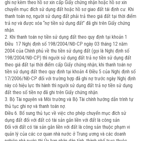
ghi nợ kèm theo hồ sơ xin cấp Giấy chứng nhận hoặc hồ sơ xin
chuyển mục đích sử dụng đất hoặc hồ sơ giao đất tái định cư. Khi
thanh toán nợ, người sử dụng đất phải trả theo giá đất tại thời điểm
trả nợ và được xóa “nợ tiền sử dụng đất” đã ghi trên Giấy chứng
nhận.
2. Khi thanh toán nợ tiền sử dụng đất theo quy định tại khoản 1
Điều 17 Nghị định số 198/2004/NĐ-CP ngày 03 tháng 12 năm
2004 của Chính phủ về thu tiền sử dụng đất (gọi là Nghị định số
198/2004/NĐ-CP) thì người sử dụng đất trả nợ tiền sử dụng đất
theo giá đất tại thời điểm cấp Giấy chứng nhận; khi thanh toán nợ
tiền sử dụng đất theo quy định tại khoản 4 Điều 5 của Nghị định số
17/2006/NĐ-CP đối với trường hợp đã ghi nợ trước ngày Nghị định
này có hiệu lực thi hành thì người sử dụng đất trả nợ tiền sử dụng
đất theo số tiền nợ đã ghi trên Giấy chứng nhận.
3. Bộ Tài nguyên và Môi trường và Bộ Tài chính hướng dẫn trình tự
thủ tục ghi nợ và thanh toán nợ.
Điều 6. Bổ sung thủ tục về việc cho phép chuyển mục đích sử
dụng đất đối với đất có tài sản gắn liền với đất là công sản
Đối với đất có tài sản gắn liền với đất là công sản thuộc phạm vi
quản lý của các cơ quan nhà nước ở Trung ương và các doanh
nghiệp nhà nước thì Ủy ban nhân dân tỉnh, thành phố trực thuộc