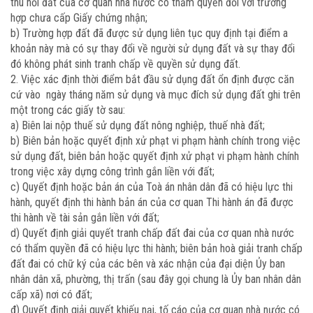
thu hồi đất của cơ quan nhà nước có thẩm quyền đối với trường
hợp chưa cấp Giấy chứng nhận;
b) Trường hợp đất đã được sử dụng liên tục quy định tại điểm a
khoản này mà có sự thay đổi về người sử dụng đất và sự thay đổi
đó không phát sinh tranh chấp về quyền sử dụng đất.
2. Việc xác định thời điểm bắt đầu sử dụng đất ổn định được căn
cứ vào ngày tháng năm sử dụng và mục đích sử dụng đất ghi trên
một trong các giấy tờ sau:
a) Biên lai nộp thuế sử dụng đất nông nghiệp, thuế nhà đất;
b) Biên bản hoặc quyết định xử phạt vi phạm hành chính trong việc
sử dụng đất, biên bản hoặc quyết định xử phạt vi phạm hành chính
trong việc xây dựng công trình gắn liền với đất;
c) Quyết định hoặc bản án của Toà án nhân dân đã có hiệu lực thi
hành, quyết định thi hành bản án của cơ quan Thi hành án đã được
thi hành về tài sản gắn liền với đất;
d) Quyết định giải quyết tranh chấp đất đai của cơ quan nhà nước
có thẩm quyền đã có hiệu lực thi hành; biên bản hoà giải tranh chấp
đất đai có chữ ký của các bên và xác nhận của đại diện Ủy ban
nhân dân xã, phường, thị trấn (sau đây gọi chung là Ủy ban nhân dân
cấp xã) nơi có đất;
đ) Quyết định giải quyết khiếu nại, tố cáo của cơ quan nhà nước có