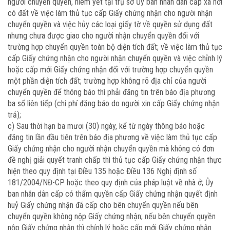
người chuyển quyền, niêm yết tại trụ sở Ủy ban nhân dân cấp xã nơi
có đất về việc làm thủ tục cấp Giấy chứng nhận cho người nhận
chuyển quyền và việc hủy các loại giấy tờ về quyền sử dụng đất
nhưng chưa được giao cho người nhận chuyển quyền đối với
trường hợp chuyển quyền toàn bộ diện tích đất; về việc làm thủ tục
cấp Giấy chứng nhận cho người nhận chuyển quyền và việc chỉnh lý
hoặc cấp mới Giấy chứng nhận đối với trường hợp chuyển quyền
một phần diện tích đất; trường hợp không rõ địa chỉ của người
chuyển quyền để thông báo thì phải đăng tin trên báo địa phương
ba số liên tiếp (chi phí đăng báo do người xin cấp Giấy chứng nhận
trả);
c) Sau thời hạn ba mươi (30) ngày, kể từ ngày thông báo hoặc
đăng tin lần đầu tiên trên báo địa phương về việc làm thủ tục cấp
Giấy chứng nhận cho người nhận chuyển quyền mà không có đơn
đề nghị giải quyết tranh chấp thì thủ tục cấp Giấy chứng nhận thực
hiện theo quy định tại Điều 135 hoặc Điều 136 Nghị định số
181/2004/NĐ-CP hoặc theo quy định của pháp luật về nhà ở; Ủy
ban nhân dân cấp có thẩm quyền cấp Giấy chứng nhận quyết định
huỷ Giấy chứng nhận đã cấp cho bên chuyển quyền nếu bên
chuyển quyền không nộp Giấy chứng nhận; nếu bên chuyển quyền
nộp Giấy chứng nhận thì chỉnh lý hoặc cấp mới Giấy chứng nhận