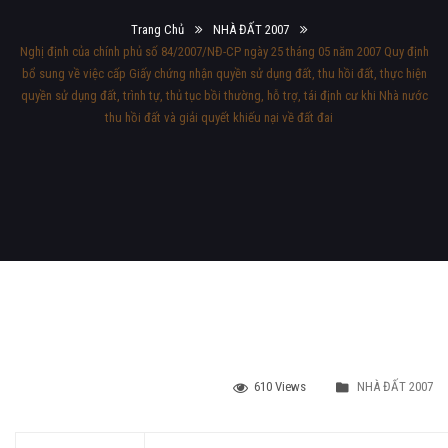
Trang Chủ
NHÀ ĐẤT 2007
Nghị định của chính phủ số 84/2007/NĐ-CP ngày 25 tháng 05 năm 2007 Quy định
bổ sung về việc cấp Giấy chứng nhận quyền sử dụng đất, thu hồi đất, thực hiện
quyền sử dụng đất, trình tự, thủ tục bồi thường, hỗ trợ, tái định cư khi Nhà nước
thu hồi đất và giải quyết khiếu nại về đất đai
610 Views
NHÀ ĐẤT 2007