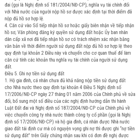
đai (gọi là Nghị định số 181/2004/NĐ-CP); nghĩa vụ tài chính đối
với Nhà nước của người nộp hồ sơ được xác định tại thời điểm đã
nộp đủ hồ sơ hợp lệ.
4. Căn cứ vào Sổ tiếp nhận hồ sơ hoặc giấy biên nhận về tiếp nhận
hồ sơ, Văn phòng đăng ký quyền sử dụng đất hoặc Ủy ban nhân
dân cấp xã nơi đã tiếp nhận hồ sơ có trách nhiệm xác nhận bằng
văn bản về thời điểm người sử dụng đất nộp đủ hồ sơ hợp lệ theo
quy định tại khoản 2 Điều này và chuyển cho cơ quan thuế để làm
căn cứ tính các khoản thu nghĩa vụ tài chính của người sử dụng
đất.
Điều 5. Ghi nợ tiền sử dụng đất
1. Hộ gia đình, cá nhân chưa đủ khả năng nộp tiền sử dụng đất
cho Nhà nước theo quy định tại khoản 4 Điều 5 Nghị định số
17/2006/NĐ-CP ngày 27 tháng 01 năm 2006 của Chính phủ về sửa
đổi, bổ sung một số điều của các nghị định hướng dẫn thi hành
Luật Đất đai và Nghị định số 187/2004/NĐ-CP của Chính phủ về
việc chuyển công ty nhà nước thành công ty cổ phần (gọi là Nghị
định số 17/2006/NĐ-CP) và hộ gia đình, cá nhân được Nhà nước
giao đất tái định cư mà có nguyện vọng ghi nợ thì được ghi “nợ tiền
sử dụng đất” trên Giấy chứng nhận sau khi có đơn đề nghị được