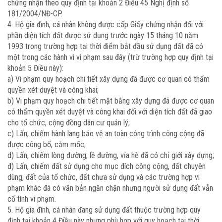
chứng nhận theo quy định tại khoản 2 Điều 45 Nghị định số
181/2004/NĐ-CP.
4. Hộ gia đình, cá nhân không được cấp Giấy chứng nhận đối với
phần diện tích đất được sử dụng trước ngày 15 tháng 10 năm
1993 trong trường hợp tại thời điểm bắt đầu sử dụng đất đã có
một trong các hành vi vi phạm sau đây (trừ trường hợp quy định tại
khoản 5 Điều này):
a) Vi phạm quy hoạch chi tiết xây dựng đã được cơ quan có thẩm
quyền xét duyệt và công khai;
b) Vi phạm quy hoạch chi tiết mặt bằng xây dựng đã được cơ quan
có thẩm quyền xét duyệt và công khai đối với diện tích đất đã giao
cho tổ chức, cộng đồng dân cư quản lý;
c) Lấn, chiếm hành lang bảo vệ an toàn công trình công cộng đã
được công bố, cắm mốc;
d) Lấn, chiếm lòng đường, lề đường, vỉa hè đã có chỉ giới xây dựng;
đ) Lấn, chiếm đất sử dụng cho mục đích công cộng, đất chuyên
dùng, đất của tổ chức, đất chưa sử dụng và các trường hợp vi
phạm khác đã có văn bản ngăn chặn nhưng người sử dụng đất vẫn
cố tình vi phạm.
5. Hộ gia đình, cá nhân đang sử dụng đất thuộc trường hợp quy
định tại khoản 4 Điều này nhưng phù hợp với quy hoạch tại thời