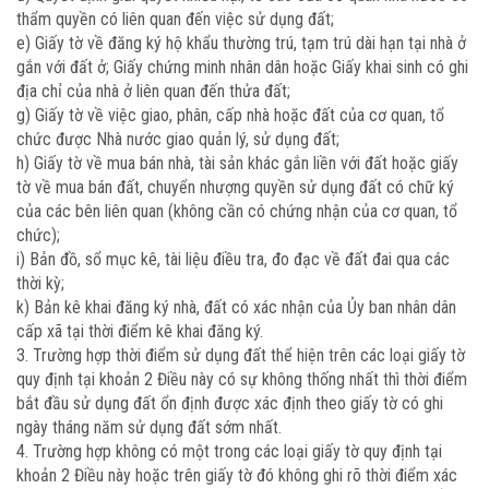
thẩm quyền có liên quan đến việc sử dụng đất;
e) Giấy tờ về đăng ký hộ khẩu thường trú, tạm trú dài hạn tại nhà ở
gắn với đất ở; Giấy chứng minh nhân dân hoặc Giấy khai sinh có ghi
địa chỉ của nhà ở liên quan đến thửa đất;
g) Giấy tờ về việc giao, phân, cấp nhà hoặc đất của cơ quan, tổ
chức được Nhà nước giao quản lý, sử dụng đất;
h) Giấy tờ về mua bán nhà, tài sản khác gắn liền với đất hoặc giấy
tờ về mua bán đất, chuyển nhượng quyền sử dụng đất có chữ ký
của các bên liên quan (không cần có chứng nhận của cơ quan, tổ
chức);
i) Bản đồ, sổ mục kê, tài liệu điều tra, đo đạc về đất đai qua các
thời kỳ;
k) Bản kê khai đăng ký nhà, đất có xác nhận của Ủy ban nhân dân
cấp xã tại thời điểm kê khai đăng ký.
3. Trường hợp thời điểm sử dụng đất thể hiện trên các loại giấy tờ
quy định tại khoản 2 Điều này có sự không thống nhất thì thời điểm
bắt đầu sử dụng đất ổn định được xác định theo giấy tờ có ghi
ngày tháng năm sử dụng đất sớm nhất.
4. Trường hợp không có một trong các loại giấy tờ quy định tại
khoản 2 Điều này hoặc trên giấy tờ đó không ghi rõ thời điểm xác