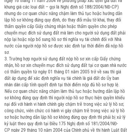
ngày 16 tháng 11 năm 2004 về phương pháp xác định giá đất và
khung giá các loại đất – gọi là Nghị định số 188/2004/NĐ-CP)
nhưng do cơ quan chức năng chậm làm thủ tục hoặc hướng dẫn
lập hồ sơ không đúng quy định, do thay đổi mẫu tờ khai, thay đổi
thẩm quyền cấp Giấy chứng nhận hoặc thẩm quyền cho phép
chuyển mục đích sử dụng đất mà làm cho người sử dụng đất phải
nộp lại hoặc nộp bổ sung hồ sơ thì nghĩa vụ tài chính đối với Nhà
nước của người nộp hồ sơ được xác định tại thời điểm đã nộp hồ
sơ.
3. Trường hợp người sử dụng đất nộp hồ sơ xin cấp Giấy chứng
nhận, hồ sơ xin chuyển mục đích sử dụng đất tại cơ quan nhà nước
có thẩm quyền từ ngày 01 tháng 01 năm 2005 trở về sau thì giá
đất áp dụng để xác định nghĩa vụ tài chính là giá đất do Ủy ban
nhân dân cấp tỉnh quyết định tại thời điểm nộp đủ hồ sơ hợp lệ.
Nếu cơ quan chức năng chậm làm thủ tục hoặc hướng dẫn lập hồ
sơ không đúng quy định thì người nộp hồ sơ thực hiện quyền khiếu
nại đối với hành vi hành chính gây chậm trễ trong việc xử lý hồ sơ;
công chức, viên chức có hành vi gây chậm trễ trong việc xử lý hồ
sơ hoặc hướng dẫn lập hồ sơ không đúng quy định thì phải bị xử lý
kỷ luật theo quy định tại Điều 175 Nghị định số 181/2004/NĐ-
CP ngày 29 tháng 10 năm 2004 của Chính phủ về thi hành Luật Đất