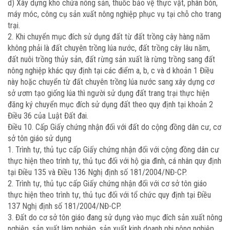
d) Xây dựng kho chứa nông sản, thuốc bảo vệ thực vật, phân bón,
máy móc, công cụ sản xuất nông nghiệp phục vụ tại chỗ cho trang
trại.
2. Khi chuyển mục đích sử dụng đất từ đất trồng cây hàng năm
không phải là đất chuyên trồng lúa nước, đất trồng cây lâu năm,
đất nuôi trồng thủy sản, đất rừng sản xuất là rừng trồng sang đất
nông nghiệp khác quy định tại các điểm a, b, c và d khoản 1 Điều
này hoặc chuyển từ đất chuyên trồng lúa nước sang xây dựng cơ
sở ươm tạo giống lúa thì người sử dụng đất trang trại thực hiện
đăng ký chuyển mục đích sử dụng đất theo quy định tại khoản 2
Điều 36 của Luật Đất đai.
Điều 10. Cấp Giấy chứng nhận đối với đất do cộng đồng dân cư, cơ
sở tôn giáo sử dụng
1. Trình tự, thủ tục cấp Giấy chứng nhận đối với cộng đồng dân cư
thực hiện theo trình tự, thủ tục đối với hộ gia đình, cá nhân quy định
tại Điều 135 và Điều 136 Nghị định số 181/2004/NĐ-CP.
2. Trình tự, thủ tục cấp Giấy chứng nhận đối với cơ sở tôn giáo
thực hiện theo trình tự, thủ tục đối với tổ chức quy định tại Điều
137 Nghị định số 181/2004/NĐ-CP.
3. Đất do cơ sở tôn giáo đang sử dụng vào mục đích sản xuất nông
nghiệp, sản xuất lâm nghiệp, sản xuất kinh doanh phi nông nghiệp,