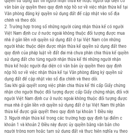
quyền sử dụng đất thì người nhận thừa kế hoặc người đại diện có
văn bản ủy quyền theo quy định nộp hồ sơ về việc nhận thừa kế tại
Văn phòng đăng ký quyền sử dụng đất để cập nhật vào sổ địa
chính và theo dõi.
2. Trường hợp trong số những người cùng nhận thừa kế có người
Việt Nam định cư ở nước ngoài không thuộc đối tượng được mua
nhà ở gắn liền với quyền sử dụng đất ở tại Việt Nam còn những
người khác thuộc diện được nhận thừa kế quyền sử dụng đất theo
quy định của pháp luật về đất đai mà chưa phân chia thừa kế quyền
sử dụng đất cho từng người nhận thừa kế thì những người nhận
thừa kế hoặc người đại diện có văn bản ủy quyền theo quy định
nộp hồ sơ về việc nhận thừa kế tại Văn phòng đăng ký quyền sử
dụng đất để cập nhật vào sổ địa chính và theo dõi.
Sau khi giải quyết xong việc phân chia thừa kế thì cấp Giấy chứng
nhận cho người thuộc đối tượng được cấp Giấy chứng nhận; đối với
người Việt Nam định cư ở nước ngoài không thuộc đối tượng được
mua nhà ở gắn liền với quyền sử dụng đất ở tại Việt Nam thì phần
thừa kế được giải quyết theo quy định tại khoản 1 Điều này.
3. Người nhận thừa kế trong các trường hợp quy định tại điểm c
khoản 1 và khoản 2 Điều này được ủy quyền bằng văn bản cho
người trông nom hoặc tạm sử dụng đất và thực hiện nghĩa vụ theo