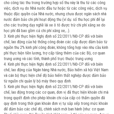
cho công tác thu trong trường hợp số thu này là thu từ các công
việc, dịch vụ do Nhà nước đầu tư hoặc từ các công việc, dịch vụ
thuộc đặc quyền của Nhà nước, nhưng chưa được ngân sách nhà
nước đảm bảo chi phí hoạt động thu (ví dụ: số thu học phí để lại
cho các trường dạy nghề lái xe ô tô được trừ chi phí xăng xe do
học phí đã bao gồm cả chi phí xăng xe,…).
3. Kinh phí thực hiện Nghị định số 22/2011/NĐ-CP đối với biên
chế, lao động của hệ thống công đoàn các cấp được đảm bảo từ
nguồn thu 2% kinh phí công đoàn; không tổng hợp vào nhu cầu kinh
phí thực hiện tiền lương, trợ cấp tăng thêm của các Bộ, cơ quan
trung ương và các tỉnh, thành phố trực thuộc trung ương.
4. Kinh phí thực hiện Nghị định số 22/2011/NĐ-CP đối với biên
chế, lao động của Ngân hàng Nhà nước, Bảo hiểm xã hội Việt Nam
và cán bộ thực hiện chế độ bảo hiểm thất nghiệp được đảm bảo
từ nguồn chi quản lý bộ máy theo quy định.
5. Kinh phí thực hiện Nghị định số 22/2011/NĐ-CP đối với biên
chế, lao động trong các cơ quan, đơn vị đã thực hiện khoán chi mà
trong quyết định cho phép khoán chi của cấp có thẩm quyền đã
quy định trong thời gian khoán đơn vị tự sắp xếp trong mức khoán
để đảm bảo các chế độ, chính sách mới ban hành (như: cơ quan