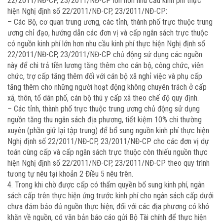
22/2011/NĐ-CP, 23/2011/NĐ-CP lớn hơn nhu cầu kinh phí thực
hiện Nghị định số 22/2011/NĐ-CP, 23/2011/NĐ-CP:
– Các Bộ, cơ quan trung ương, các tỉnh, thành phố trực thuộc trung
ương chỉ đạo, hướng dẫn các đơn vị và cấp ngân sách trực thuộc
có nguồn kinh phí lớn hơn nhu cầu kinh phí thực hiện Nghị định số
22/2011/NĐ-CP, 23/2011/NĐ-CP chủ động sử dụng các nguồn
này để chi trả tiền lương tăng thêm cho cán bộ, công chức, viên
chức, trợ cấp tăng thêm đối với cán bộ xã nghỉ việc và phụ cấp
tăng thêm cho những người hoạt động không chuyên trách ở cấp
xã, thôn, tổ dân phố, cán bộ thú y cấp xã theo chế độ quy định.
– Các tỉnh, thành phố trực thuộc trung ương chủ động sử dụng
nguồn tăng thu ngân sách địa phương, tiết kiệm 10% chi thường
xuyên (phần giữ lại tập trung) để bổ sung nguồn kinh phí thực hiện
Nghị định số 22/2011/NĐ-CP, 23/2011/NĐ-CP cho các đơn vị dự
toán cùng cấp và cấp ngân sách trực thuộc còn thiếu nguồn thực
hiện Nghị định số 22/2011/NĐ-CP, 23/2011/NĐ-CP theo quy trình
tương tự nêu tại khoản 2 Điều 5 nêu trên.
4. Trong khi chờ được cấp có thẩm quyền bổ sung kinh phí, ngân
sách cấp trên thực hiện ứng trước kinh phí cho ngân sách cấp dưới
chưa đảm bảo đủ nguồn thực hiện; đối với các địa phương có khó
khăn về nguồn, có văn bản báo cáo gửi Bộ Tài chính để thực hiện