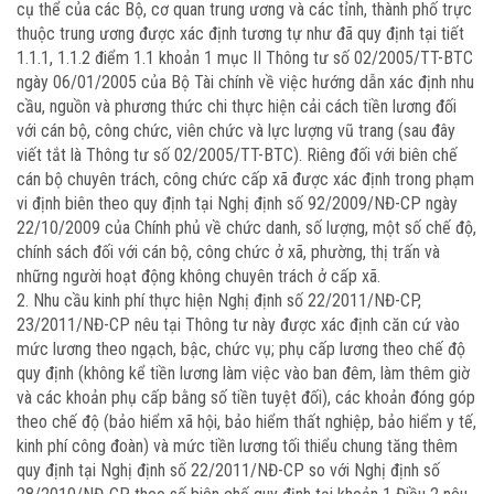
cụ thể của các Bộ, cơ quan trung ương và các tỉnh, thành phố trực
thuộc trung ương được xác định tương tự như đã quy định tại tiết
1.1.1, 1.1.2 điểm 1.1 khoản 1 mục II Thông tư số 02/2005/TT-BTC
ngày 06/01/2005 của Bộ Tài chính về việc hướng dẫn xác định nhu
cầu, nguồn và phương thức chi thực hiện cải cách tiền lương đối
với cán bộ, công chức, viên chức và lực lượng vũ trang (sau đây
viết tắt là Thông tư số 02/2005/TT-BTC). Riêng đối với biên chế
cán bộ chuyên trách, công chức cấp xã được xác định trong phạm
vi định biên theo quy định tại Nghị định số 92/2009/NĐ-CP ngày
22/10/2009 của Chính phủ về chức danh, số lượng, một số chế độ,
chính sách đối với cán bộ, công chức ở xã, phường, thị trấn và
những người hoạt động không chuyên trách ở cấp xã.
2. Nhu cầu kinh phí thực hiện Nghị định số 22/2011/NĐ-CP,
23/2011/NĐ-CP nêu tại Thông tư này được xác định căn cứ vào
mức lương theo ngạch, bậc, chức vụ; phụ cấp lương theo chế độ
quy định (không kể tiền lương làm việc vào ban đêm, làm thêm giờ
và các khoản phụ cấp bằng số tiền tuyệt đối), các khoản đóng góp
theo chế độ (bảo hiểm xã hội, bảo hiểm thất nghiệp, bảo hiểm y tế,
kinh phí công đoàn) và mức tiền lương tối thiểu chung tăng thêm
quy định tại Nghị định số 22/2011/NĐ-CP so với Nghị định số