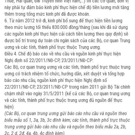
Thuế, Hải quan, Đài Truyền hình Việt nam,…) thì các cơ quan, đơn vị
này phải tự đảm bảo kinh phí thực hiện chế độ tiền lương mới tăng
thêm trong tổng mức kinh phí đã được khoán.
6. Từ năm 2012 trở đi, kinh phí bổ sung để thực hiện tiền lương
theo mức lương tối thiểu 830.000 đồng/tháng (sau khi đã sử dụng
các nguồn kinh phí thực hiện cải cách tiền lương theo quy định) sẽ
được bố trí trong dự toán chi ngân sách của các Bộ, cơ quan Trung
ương và các tỉnh, thành phố trực thuộc Trung ương.
Điều 4. Chế độ báo cáo về nhu cầu và nguồn kinh phí thực hiện
Nghị định số 22/2011/NĐ-CP, 23/2011/NĐ-CP:
Các Bộ, cơ quan trung ương và các tỉnh, thành phố trực thuộc trung
ương có trách nhiệm tổ chức, hướng dẫn, xét duyệt và tổng hợp
báo cáo nhu cầu, nguồn kinh phí thực hiện Nghị định số
22/2011/NĐ-CP, 23/2011/NĐ-CP trong năm 2011 gửi Bộ Tài chính
chậm nhất vào ngày 31/5/2011 (kể cả các Bộ, cơ quan trung ương
và các tỉnh, thành phố trực thuộc trung ương đủ nguồn để thực
hiện).
(Các Bộ, cơ quan trung ương gửi báo cáo nhu cầu và nguồn theo
biểu mẫu số 1, 3a, 3b, 3c đính kèm; các tỉnh, thành phố trực thuộc
trung ương gửi báo cáo nhu cầu và nguồn theo biểu mẫu 2a, 2b,
2c, 2 d, 2đ, 4a, 4b, 4c đính kèm)
.