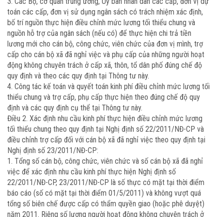
3. Các Bộ, cơ quan trung ương, Uỷ ban nhân dân các cấp, đơn vị dự
toán các cấp, đơn vị sử dụng ngân sách có trách nhiệm xác định,
bố trí nguồn thực hiện điều chỉnh mức lương tối thiểu chung và
nguồn hỗ trợ của ngân sách (nếu có) để thực hiện chi trả tiền
lương mới cho cán bộ, công chức, viên chức của đơn vị mình, trợ
cấp cho cán bộ xã đã nghỉ việc và phụ cấp của những người hoạt
động không chuyên trách ở cấp xã, thôn, tổ dân phố đúng chế độ
quy định và theo các quy định tại Thông tư này.
4. Công tác kế toán và quyết toán kinh phí điều chỉnh mức lương tối
thiểu chung và trợ cấp, phụ cấp thực hiện theo đúng chế độ quy
định và các quy định cụ thể tại Thông tư này.
Điều 2. Xác định nhu cầu kinh phí thực hiện điều chỉnh mức lương
tối thiểu chung theo quy định tại Nghị định số 22/2011/NĐ-CP và
điều chỉnh trợ cấp đối với cán bộ xã đã nghỉ việc theo quy định tại
Nghị định số 23/2011/NĐ-CP:
1. Tổng số cán bộ, công chức, viên chức và số cán bộ xã đã nghỉ
việc để xác định nhu cầu kinh phí thực hiện Nghị định số
22/2011/NĐ-CP, 23/2011/NĐ-CP là số thực có mặt tại thời điểm
báo cáo (số có mặt tại thời điểm 01/5/2011) và không vượt quá
tổng số biên chế được cấp có thẩm quyền giao (hoặc phê duyệt)
năm 2011. Riêng số lượng người hoạt động không chuyên trách ở