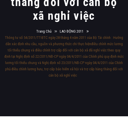
tháng đối với cán bộ
xã nghỉ việc
Trang Chủ
LAO ĐỘNG 2011
Thông tư số 54/2011/TT-BTC ngày 28 tháng 4 năm 2011 của Bộ Tài chính : Hướng
dẫn xác định nhu cầu, nguồn và phương thức chi thực hiệnđiều chỉnh mức lương
tối thiểu chung và điều chỉnh trợ cấp đối với cán bộ xã đã nghỉ việc theo quy
định tại Nghị định số 22/2011/NĐ-CP ngày 04/4/2011 của Chính phủ quy định mức
lương tối thiểu chung và Nghị định số 23/2011/NĐ-CP ngày 04/4/2011 của Chính
phủ điều chỉnh lương hưu, trợ cấp bảo hiểm xã hội và trợ cấp hàng tháng đối với
cán bộ xã nghỉ việc