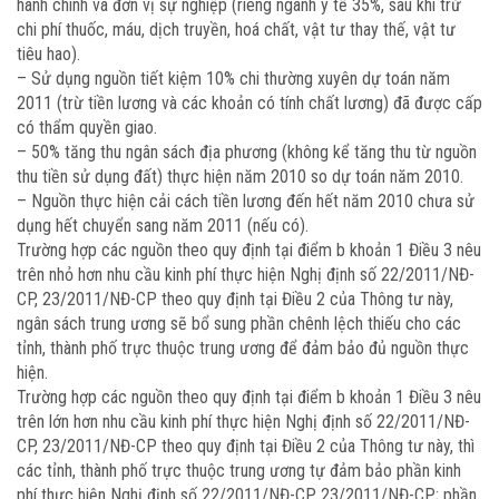
hành chính và đơn vị sự nghiệp (riêng ngành y tế 35%, sau khi trừ
chi phí thuốc, máu, dịch truyền, hoá chất, vật tư thay thế, vật tư
tiêu hao).
– Sử dụng nguồn tiết kiệm 10% chi thường xuyên dự toán năm
2011 (trừ tiền lương và các khoản có tính chất lương) đã được cấp
có thẩm quyền giao.
– 50% tăng thu ngân sách địa phương (không kể tăng thu từ nguồn
thu tiền sử dụng đất) thực hiện năm 2010 so dự toán năm 2010.
– Nguồn thực hiện cải cách tiền lương đến hết năm 2010 chưa sử
dụng hết chuyển sang năm 2011 (nếu có).
Trường hợp các nguồn theo quy định tại điểm b khoản 1 Điều 3 nêu
trên nhỏ hơn nhu cầu kinh phí thực hiện Nghị định số 22/2011/NĐ-
CP, 23/2011/NĐ-CP theo quy định tại Điều 2 của Thông tư này,
ngân sách trung ương sẽ bổ sung phần chênh lệch thiếu cho các
tỉnh, thành phố trực thuộc trung ương để đảm bảo đủ nguồn thực
hiện.
Trường hợp các nguồn theo quy định tại điểm b khoản 1 Điều 3 nêu
trên lớn hơn nhu cầu kinh phí thực hiện Nghị định số 22/2011/NĐ-
CP, 23/2011/NĐ-CP theo quy định tại Điều 2 của Thông tư này, thì
các tỉnh, thành phố trực thuộc trung ương tự đảm bảo phần kinh
phí thực hiện Nghị định số 22/2011/NĐ-CP, 23/2011/NĐ-CP; phần