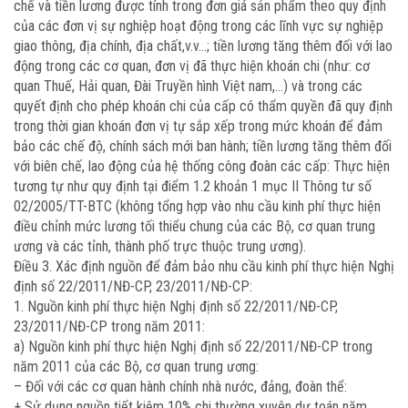
chế và tiền lương được tính trong đơn giá sản phẩm theo quy định
của các đơn vị sự nghiệp hoạt động trong các lĩnh vực sự nghiệp
giao thông, địa chính, địa chất,v.v…; tiền lương tăng thêm đối với lao
động trong các cơ quan, đơn vị đã thực hiện khoán chi (như: cơ
quan Thuế, Hải quan, Đài Truyền hình Việt nam,…) và trong các
quyết định cho phép khoán chi của cấp có thẩm quyền đã quy định
trong thời gian khoán đơn vị tự sắp xếp trong mức khoán để đảm
bảo các chế độ, chính sách mới ban hành; tiền lương tăng thêm đối
với biên chế, lao động của hệ thống công đoàn các cấp: Thực hiện
tương tự như quy định tại điểm 1.2 khoản 1 mục II Thông tư số
02/2005/TT-BTC (không tổng hợp vào nhu cầu kinh phí thực hiện
điều chỉnh mức lương tối thiểu chung của các Bộ, cơ quan trung
ương và các tỉnh, thành phố trực thuộc trung ương).
Điều 3. Xác định nguồn để đảm bảo nhu cầu kinh phí thực hiện Nghị
định số 22/2011/NĐ-CP, 23/2011/NĐ-CP:
1. Nguồn kinh phí thực hiện Nghị định số 22/2011/NĐ-CP,
23/2011/NĐ-CP trong năm 2011:
a) Nguồn kinh phí thực hiện Nghị định số 22/2011/NĐ-CP trong
năm 2011 của các Bộ, cơ quan trung ương:
– Đối với các cơ quan hành chính nhà nước, đảng, đoàn thể:
+ Sử dụng nguồn tiết kiệm 10% chi thường xuyên dự toán năm