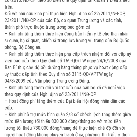
28/2010/NĐ-CP theo số biên chế quy định tại khoản 1 Điều 2 nêu
trên.
Đối với nhu cầu kinh phí thực hiện Nghị định số 22/2011/NĐ-CP,
23/2011/NĐ-CP của các Bộ, cơ quan Trung ương và các tỉnh,
thành phố trực thuộc trung ương bao gồm cả:
– Kinh phí tăng thêm thực hiện đóng bảo hiểm y tế cho thân nhân
sĩ quan, hạ sĩ quan, chiến sĩ trong lực lượng vũ trang của Bộ Quốc
phòng, Bộ Công an.
– Kinh phí tăng thêm thực hiện phụ cấp trách nhiệm đối với cấp uỷ
viên các cấp theo Quy định số 169-QĐ/TW ngày 24/6/2008 của
Ban Bí thư; chế độ bồi dưỡng hàng tháng phục vụ hoạt động cấp
uỷ thuộc cấp tỉnh theo Quy định số 3115-QĐ/VPTW ngày
04/8/2009 của Văn phòng Trung ương Đảng.
– Kinh phí tăng thêm đối với trợ cấp của cán bộ xã đã nghỉ việc
theo quy định của Nghị định số 23/2011/NĐ-CP.
– Hoạt động phí tăng thêm của Đại biểu Hội đồng nhân dân các
cấp.
– Kinh phí hỗ trợ mức bình quân 2/3 số chêch lệch tăng thêm giữa
mức tiền lương tối thiểu 830.000 đồng/tháng so với mức tiền
lương tối thiểu 730.000 đồng/tháng để thực hiện chế độ đối với
người hoạt động không chuyên trách ở xã, phường, thị trấn, ở thôn,