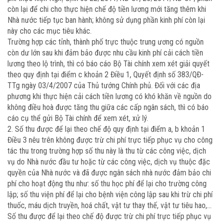
còn lại để chi cho thực hiện chế độ tiền lương mới tăng thêm khi
Nhà nước tiếp tục ban hành; không sử dụng phần kinh phí còn lại
này cho các mục tiêu khác.
Trường hợp các tỉnh, thành phố trực thuộc trung ương có nguồn
còn dư lớn sau khi đảm bảo được nhu cầu kinh phí cải cách tiền
lương theo lộ trình, thì có báo cáo Bộ Tài chính xem xét giải quyết
theo quy định tại điểm c khoản 2 Điều 1, Quyết định số 383/QĐ-
TTg ngày 03/4/2007 của Thủ tướng Chính phủ. Đối với các địa
phương khi thực hiện cải cách tiền lương có khó khăn về nguồn do
không điều hoà được tăng thu giữa các cấp ngân sách, thì có báo
cáo cụ thể gửi Bộ Tài chính để xem xét, xử lý.
2. Số thu được để lại theo chế độ quy định tại điểm a, b khoản 1
Điều 3 nêu trên không được trừ chi phí trực tiếp phục vụ cho công
tác thu trong trường hợp số thu này là thu từ các công việc, dịch
vụ do Nhà nước đầu tư hoặc từ các công việc, dịch vụ thuộc đặc
quyền của Nhà nước và đã được ngân sách nhà nước đảm bảo chi
phí cho hoạt động thu như: số thu học phí để lại cho trường công
lập; số thu viện phí để lại cho bệnh viện công lập sau khi trừ chi phí
thuốc, máu dịch truyền, hoá chất, vật tư thay thế, vật tư tiêu hao,…
Số thu được để lại theo chế độ được trừ chi phí trực tiếp phục vụ