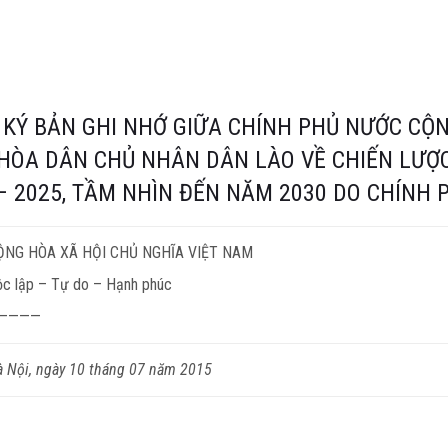
 KÝ BẢN GHI NHỚ GIỮA CHÍNH PHỦ NƯỚC CỘN
HÒA DÂN CHỦ NHÂN DÂN LÀO VỀ CHIẾN LƯỢC
 – 2025, TẦM NHÌN ĐẾN NĂM 2030 DO CHÍNH
ỘNG HÒA XÃ HỘI CHỦ NGHĨA VIỆT NAM
c lập – Tự do – Hạnh phúc
————
 Nội, ngày 10 tháng 07 năm 2015