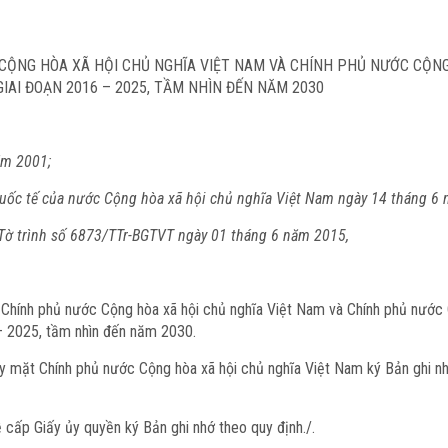
 CỘNG HÒA XÃ HỘI CHỦ NGHĨA VIỆT NAM VÀ CHÍNH PHỦ NƯỚC CỘN
IAI ĐOẠN 2016 – 2025, TẦM NHÌN ĐẾN NĂM 2030
ăm 2001;
 quốc tế của nước Cộng hòa xã hội chủ nghĩa Việt Nam ngày 14 tháng 6
i Tờ trình số 6873/TTr-BGTVT ngày 01 tháng 6 năm 2015,
 Chính phủ nước Cộng hòa xã hội chủ nghĩa Việt Nam và Chính phủ nước
 – 2025, tầm nhìn đến năm 2030.
y mặt Chính phủ nước Cộng hòa xã hội chủ nghĩa Việt Nam ký Bản ghi n
 cấp Giấy ủy quyền ký Bản ghi nhớ theo quy định./.