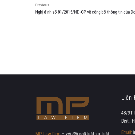
Previous
Nghị định số 81/2015/NĐ-CP về công bố thông tin của D
Liên 
48/9T 
Dist.,
Email:
MP Law Firm
– với đội ngũ luật sư, luật