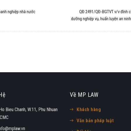
oanh nghiệp nhà nước
QĐ 2491/QĐ-BGTVT v/v đính ch
dưỡng nghiệp vụ, huấn luyện an nin
Hệ
Về MP LAW
Ho Bieu Chanh, W.11, Phu Nhuan
Khách hàng
 HCMC
Văn bản pháp luật
info@mplaw.vn