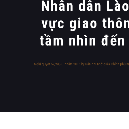
Nhân dân Lào
vực giao thô
tầm nhìn đến
Nghị quyết 52/NQ-CP năm 2015 ký Bản ghi nhớ giữa Chính phủ nư