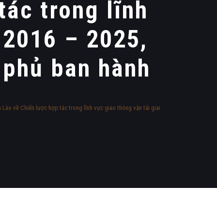
ác trong lĩnh
 2016 – 2025,
 phủ ban hành
o về Chiến lược hợp tác trong lĩnh vực giao thông vận tải giai