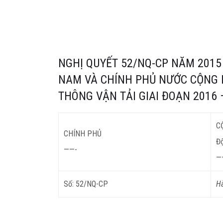
NGHỊ QUYẾT 52/NQ-CP NĂM 2015
NAM VÀ CHÍNH PHỦ NƯỚC CỘNG 
THÔNG VẬN TẢI GIAI ĐOẠN 2016
C
CHÍNH PHỦ
Độ
——-
—
Số: 52/NQ-CP
Hà