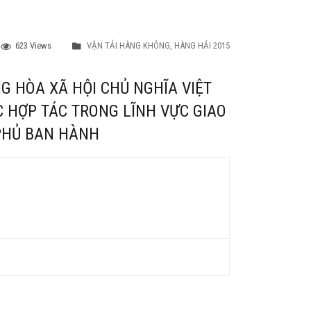
623 Views
VẬN TẢI HÀNG KHÔNG, HÀNG HẢI 2015
G HÒA XÃ HỘI CHỦ NGHĨA VIỆT
 HỢP TÁC TRONG LĨNH VỰC GIAO
 PHỦ BAN HÀNH