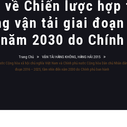
 về Chiến lược hợp t
ng vận tải giai đoạn
 năm 2030 do Chính
Trang Chủ
VẬN TẢI HÀNG KHÔNG, HÀNG HẢI 2015
ớc Cộng hòa xã hội chủ nghĩa Việt Nam và Chính phủ nước Cộng hòa Dân chủ Nhân dân Là
đoạn 2016 – 2025, tầm nhìn đến năm 2030 do Chính phủ ban hành