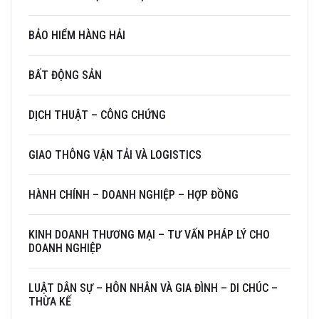
BẢO HIỂM HÀNG HẢI
BẤT ĐỘNG SẢN
DỊCH THUẬT – CÔNG CHỨNG
GIAO THÔNG VẬN TẢI VÀ LOGISTICS
HÀNH CHÍNH – DOANH NGHIỆP – HỢP ĐỒNG
KINH DOANH THƯƠNG MẠI – TƯ VẤN PHÁP LÝ CHO
DOANH NGHIỆP
LUẬT DÂN SỰ – HÔN NHÂN VÀ GIA ĐÌNH – DI CHÚC –
THỪA KẾ